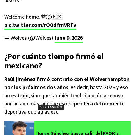
hearts.
Welcome home. 🧡🐺🇲🇽
pic.twitter.com/rO0dfmVRTv
— Wolves (@Wolves)
June 9, 2026
¿Por cuánto tiempo firmó el
mexicano?
Raúl Jiménez firmó contrato con el Wolverhampton
por los próximos dos años
; es decir, hasta 2028 y eso
no es todo, sino que también tendrá opción a renovar
por un año más, aunque eso dependerá del momento
VER TAMBIÉN
deportiva que atraviese.
Jorge Sánchez busca salir del PAOK y