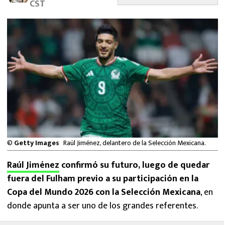
CST
MEXICANOS EN EL EXTRANJERO
FUTBOL ESTUFA
FÓRMULA 1
BOXEO
LIGA MX
NFL
©
Getty Images
Raúl Jiménez, delantero de la Selección Mexicana.
Raúl Jiménez
confirmó su futuro, luego de quedar
fuera del Fulham previo a su participación en la
Copa del Mundo 2026 con la Selección Mexicana
, en
donde apunta a ser uno de los grandes referentes.