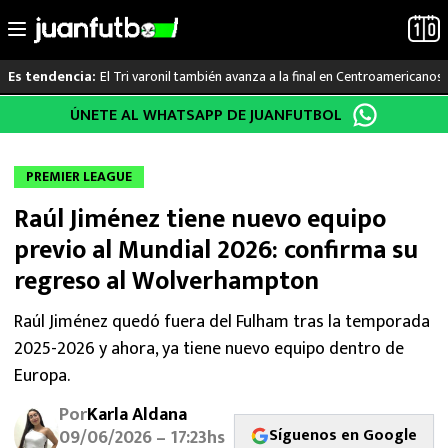
El Tri varonil también avanza a la final en Centroamericanos
Es tendencia:
Saltar
ÚNETE AL WHATSAPP DE JUANFUTBOL
LO ÚLTIMO
al
contenido
LIGA MX
PREMIER LEAGUE
Raúl Jiménez tiene nuevo equipo
RAYADOS
previo al Mundial 2026: confirma su
PUMAS
regreso al Wolverhampton
ATLANTE
Raúl Jiménez quedó fuera del Fulham tras la temporada
2025-2026 y ahora, ya tiene nuevo equipo dentro de
SELECCIÓN MEXICANA
Europa.
Por
Karla Aldana
FUTBOL INTERNACIONAL
Síguenos en Google
09/06/2026 – 17:23hs