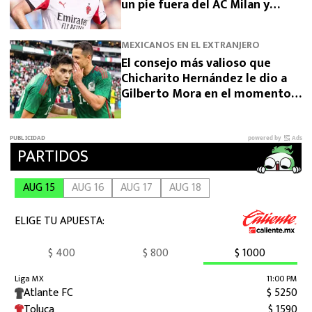
un pie fuera del AC Milan y
estos clubes son sus opciones
MEXICANOS EN EL EXTRANJERO
El consejo más valioso que
Chicharito Hernández le dio a
Gilberto Mora en el momento
más importante de su carrera