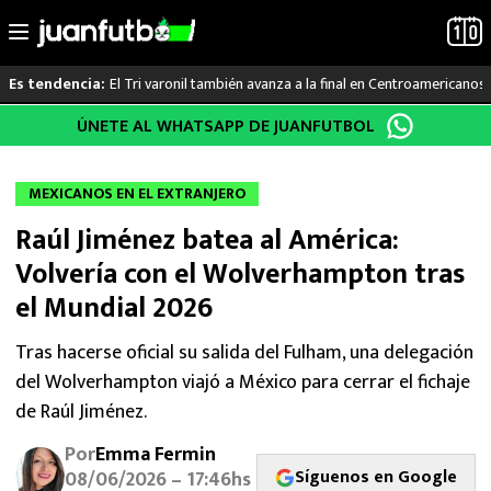
El Tri varonil también avanza a la final en Centroamericanos
Es tendencia:
Saltar
ÚNETE AL WHATSAPP DE JUANFUTBOL
LO ÚLTIMO
al
contenido
LIGA MX
MEXICANOS EN EL EXTRANJERO
Raúl Jiménez batea al América:
RAYADOS
Volvería con el Wolverhampton tras
PUMAS
el Mundial 2026
ATLANTE
Tras hacerse oficial su salida del Fulham, una delegación
del Wolverhampton viajó a México para cerrar el fichaje
SELECCIÓN MEXICANA
de Raúl Jiménez.
Por
Emma Fermin
FUTBOL INTERNACIONAL
Síguenos en Google
08/06/2026 – 17:46hs