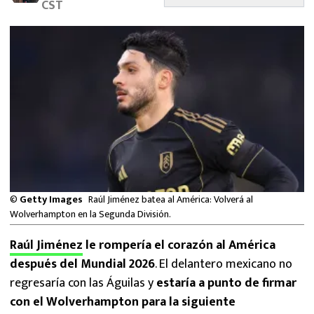
CST
MEXICANOS EN EL EXTRANJERO
FUTBOL ESTUFA
FÓRMULA 1
BOXEO
LIGA MX
NFL
©
Getty Images
Raúl Jiménez batea al América: Volverá al
Wolverhampton en la Segunda División.
Raúl Jiménez
le rompería el corazón al América
después del Mundial 2026
. El delantero mexicano no
regresaría con las Águilas y
estaría a punto de firmar
con el Wolverhampton para la siguiente