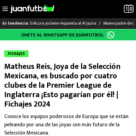
Erik Lira ya tiene respuesta al Al Jazira
Muere padre de Li
Es tendencia:
Saltar
ÚNETE AL WHATSAPP DE JUANFUTBOL
LO ÚLTIMO
al
contenido
LIGA MX
FICHAJES
Matheus Reis, Joya de la Selección
RAYADOS
Mexicana, es buscado por cuatro
PUMAS
clubes de la Premier League de
Inglaterra ¡Esto pagarían por él! |
ATLANTE
Fichajes 2024
SELECCIÓN MEXICANA
Conoce los equipos poderosos de Europa que se están
peleando por una de las joyas con más futuro de la
FUTBOL INTERNACIONAL
Selección Mexicana.