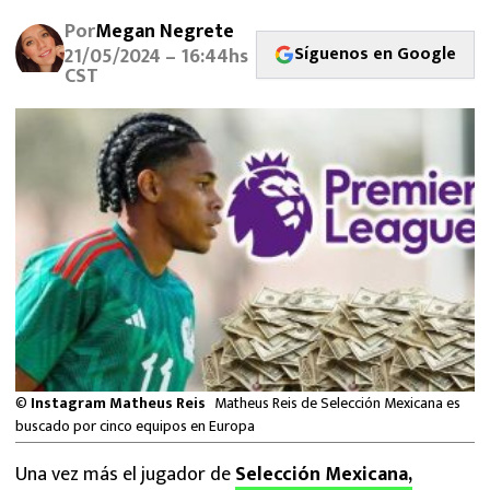
MEXICANOS EN EL EXTRANJERO
Por
Megan Negrete
Síguenos en Google
21/05/2024 – 16:44hs
FUTBOL ESTUFA
CST
FÓRMULA 1
BOXEO
LIGA MX
NFL
©
Instagram Matheus Reis
Matheus Reis de Selección Mexicana es
buscado por cinco equipos en Europa
Una vez más el jugador de
Selección Mexicana,