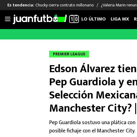
Chucky cierra contrato millonario
¿Valeria Marin renu
Es tendencia:
LO ÚLTIMO
LIGA MX
R
Saltar
al
LIGA MX
FUT INTERNACIONAL
MEXICAN
contenido
Las Noticias
Las Noticias
Las Noti
PREMIER LEAGUE
Club América
Selección Mexicana
Raúl Jim
Edson Álvarez tien
Cruz Azul
Champions League
Memo O
Pumas
Europa League
Chino H
Pep Guardiola y en
Rayados
Real Madrid
Edson Ál
Selección Mexican
Chivas de Guadalajara
Barcelona
Santiag
Atlante
Rodrigo
Manchester City? 
Liga MX Femenil
Pep Guardiola sostuvo una plática con 
posible fichaje con el Manchester City.