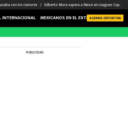
 acaba con los rumores
Gilberto Mora supera a Messi en Leagues Cup 2026: 
L INTERNACIONAL
MEXICANOS EN EL EXTRANJERO
FUTBOL 
AGENDA DEPORTIVA
PUBLICIDAD