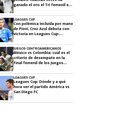
ganado el oro el Tri femenil en
los Juegos Centroamericanos
LEAGUES CUP
Con polémica incluida por mano
de Piovi, Cruz Azul debuta con
victoria en Leagues Cup:
cuándo vuelve a jugar
JUEGOS CENTROAMERICANOS
México vs Colombia: cuál es el
criterio de desempate en la
Final femenil de los Juegos
Centroamericanos 2026
LEAGUES CUP
Leagues Cup: Dónde y a qué
hora ver el partido América vs
San Diego FC