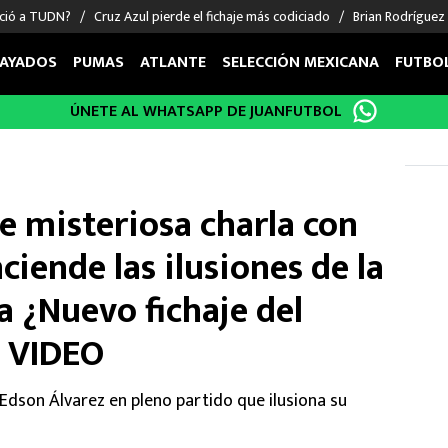
nció a TUDN?
Cruz Azul pierde el fichaje más codiciado
Brian Rodríguez
AYADOS
PUMAS
ATLANTE
SELECCIÓN MEXICANA
FUTBO
ÚNETE AL WHATSAPP DE JUANFUTBOL
OS EN EL EXTRANJERO
FIGURAS
DEPORTES
cias
Keylor Navas
MMA UFC
énez
Chicharito Hernández
Fórmula 1
e misteriosa charla con
choa
Sergio Ramos
Boxeo
uerta
Giorgos Giakoumakis
Béisbol
ciende las ilusiones de la
varez
André Jardine
NFL
a ¿Nuevo fichaje del
o Giménez
NBA
 Huescas
Más deportes
| VIDEO
Edson Álvarez en pleno partido que ilusiona su