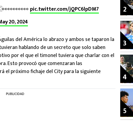
2
👀👀👀👀👀
pic.twitter.com/jQPC6lpDM7
May 20, 2024
guilas del América lo abrazo y ambos se taparon la
3
tuvieran hablando de un secreto que solo saben
vo por el que el timonel tuviera que charlar con el
hora. Esto provocó que comenzaran las
á el próximo fichaje del City para la siguiente
4
PUBLICIDAD
5