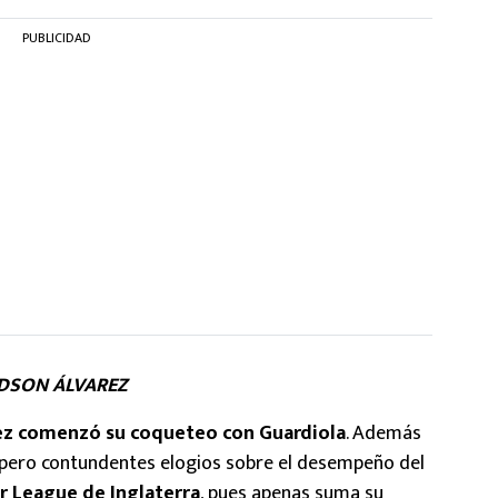
PUBLICIDAD
DSON ÁLVAREZ
ez comenzó su coqueteo con Guardiola
. Además
s pero contundentes elogios sobre el desempeño del
r League de Inglaterra
, pues apenas suma su