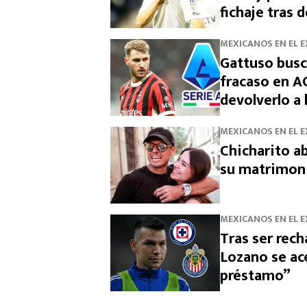
fichaje tras 
MEXICANOS EN EL 
Gattuso busc
fracaso en AC
devolverlo a l
MEXICANOS EN EL 
Chicharito ab
su matrimon
MEXICANOS EN EL 
Tras ser rech
Lozano se ace
préstamo”