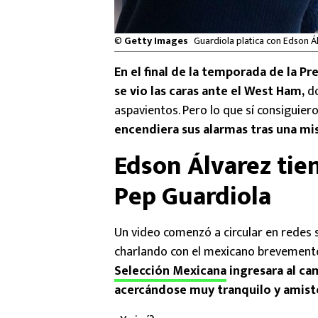
©
Getty Images
Guardiola platica con Edson Á
En el final de la temporada de la P
se vio las caras ante el West Ham,
do
aspavientos. Pero lo que sí consigui
encendiera sus alarmas tras una mi
Edson Álvarez tie
Pep Guardiola
Un video comenzó a circular en redes 
charlando con el mexicano brevemente.
Selección Mexicana
ingresara al ca
acercándose muy tranquilo y amisto