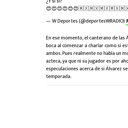
¿Y si sí?
😍😍😍😍😍😍🇲🇽🇲🇽🇲🇽🇲🇽🇲
— W Deportes (@deportesWRADIO)
En ese momento, el canterano de las Á
boca al comenzar a charlar como si es
ambos. Pues realmente no había un moti
azteca, ya que ni su jugador es por a
especulaciones acerca de si Álvarez ser
temporada.