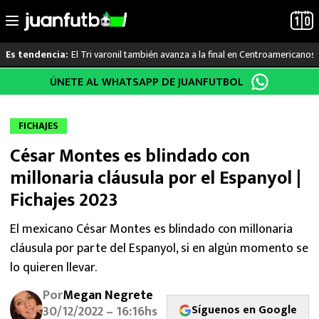
El Tri varonil también avanza a la final en Centroamericanos
Es tendencia:
Saltar
ÚNETE AL WHATSAPP DE JUANFUTBOL
LO ÚLTIMO
al
contenido
LIGA MX
FICHAJES
César Montes es blindado con
RAYADOS
millonaria cláusula por el Espanyol |
PUMAS
Fichajes 2023
ATLANTE
El mexicano César Montes es blindado con millonaria
cláusula por parte del Espanyol, si en algún momento se
SELECCIÓN MEXICANA
lo quieren llevar.
Por
Megan Negrete
FUTBOL INTERNACIONAL
Síguenos en Google
30/12/2022 – 16:16hs