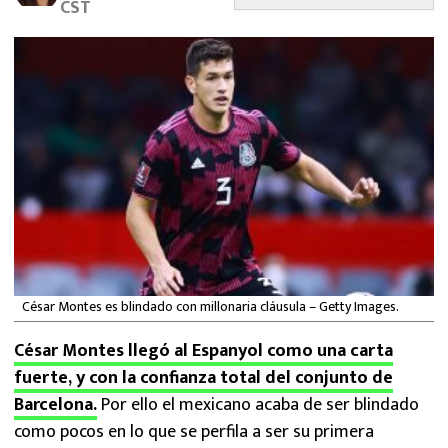
CST
MEXICANOS EN EL EXTRANJERO
FUTBOL ESTUFA
FÓRMULA 1
BOXEO
LIGA MX
NFL
César Montes es blindado con millonaria cláusula – Getty Images.
César Montes llegó al Espanyol como una carta
fuerte, y con la confianza total del conjunto de
Barcelona.
Por ello el mexicano acaba de ser blindado
como pocos en lo que se perfila a ser su primera