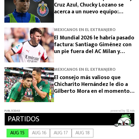
Cruz Azul, Chucky Lozano se
acerca a un nuevo equipo:
“Salida vía préstamo”
MEXICANOS EN EL EXTRANJERO
El Mundial 2026 le habría pasado
factura: Santiago Giménez con
un pie fuera del AC Milan y
estos clubes son sus opciones
MEXICANOS EN EL EXTRANJERO
El consejo más valioso que
Chicharito Hernández le dio a
Gilberto Mora en el momento
más importante de su carrera