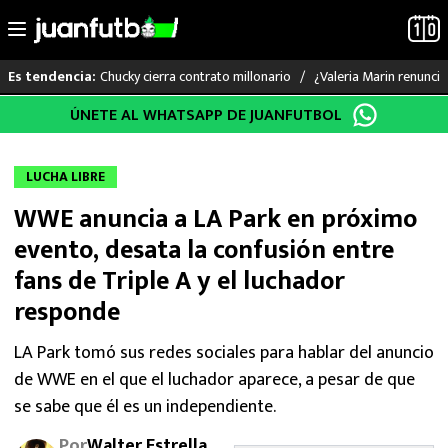
Chucky cierra contrato millonario
¿Valeria Marin renunc
Es tendencia:
Saltar
ÚNETE AL WHATSAPP DE JUANFUTBOL
LO ÚLTIMO
al
contenido
LIGA MX
LUCHA LIBRE
WWE anuncia a LA Park en próximo
RAYADOS
evento, desata la confusión entre
PUMAS
fans de Triple A y el luchador
responde
ATLANTE
LA Park tomó sus redes sociales para hablar del anuncio
SELECCIÓN MEXICANA
de WWE en el que el luchador aparece, a pesar de que
se sabe que él es un independiente.
FUTBOL INTERNACIONAL
Por
Walter Estrella