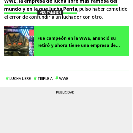
WWE, la empresa de lucha libre más famosa del
mundo y en la que lucha Penta
, pulso haber cometido
VER TAMBIÉN
el error de confundir a un luchador con otro.
Fue campeón en la WWE, anunció su
retiró y ahora tiene una empresa de
camiones
LUCHA LIBRE
TRIPLE A
WWE
PUBLICIDAD