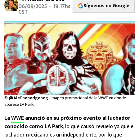
MEXICANOS EN EL EXTRANJERO
Síguenos en Google
06/09/2025 – 19:17hs
CST
FUTBOL ESTUFA
FÓRMULA 1
BOXEO
LIGA MX
NFL
©
@AleThehedgehog
Imagen promocional de la WWE en donde
aparece LA Park.
La
WWE
anunció en su próximo evento al luchador
conocido como LA Park
, lo que causó revuelo ya que el
luchador mexicano es un independiente, por lo que