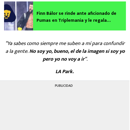
Finn Bálor se rinde ante aficionado de
Pumas en Triplemania y le regala
tremendo goya a la afición de WWE
“Ya sabes como siempre me suben a mí para confundir
a la gente.
No soy yo, bueno, el de la imagen sí soy yo
pero yo no voy a ir
“.
LA Park.
PUBLICIDAD