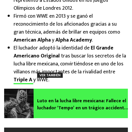
representó a Estados Unidos en los Juegos
Olímpicos de Londres 2012.
Firmó con WWE en 2013 y se ganó el
reconocimiento de los aficionados gracias a su
gran técnica, además de brillar en equipos como
American Alpha
y
Alpha Academy
.
El luchador adoptó la identidad de
El Grande
Americano Original
tras buscar los secretos de la
lucha libre mexicana, convirtiéndose en uno de los
villanos más importantes de la rivalidad entre
VER TAMBIÉN
Triple A
y WWE.
Luto en la lucha libre mexicana: Fallece el
luchador ‘Tempo’ en un trágico accidente
de tránsito