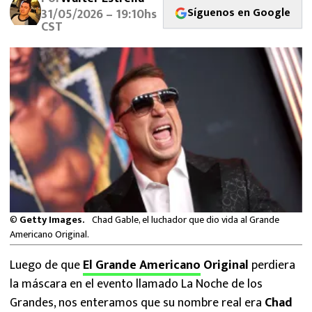
MEXICANOS EN EL EXTRANJERO
Síguenos en Google
31/05/2026 – 19:10hs
CST
FUTBOL ESTUFA
FÓRMULA 1
BOXEO
LIGA MX
NFL
©
Getty Images.
Chad Gable, el luchador que dio vida al Grande
Americano Original.
Luego de que
El Grande Americano
Original
perdiera
la máscara en el evento llamado La Noche de los
Grandes, nos enteramos que su nombre real era
Chad