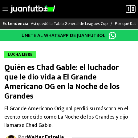
Así quedó la Tabla General de Leagues Cup
Por qué Katia
Es tendencia:
Saltar
ÚNETE AL WHATSAPP DE JUANFUTBOL
LO ÚLTIMO
al
contenido
LIGA MX
LUCHA LIBRE
Quién es Chad Gable: el luchador
RAYADOS
que le dio vida a El Grande
PUMAS
Americano OG en la Noche de los
Grandes
ATLANTE
El Grande Americano Original perdió su máscara en el
SELECCIÓN MEXICANA
evento conocido como La Noche de los Grandes y dijo
llamarse Chad Gable.
FUTBOL INTERNACIONAL
Por
Walter Estrella