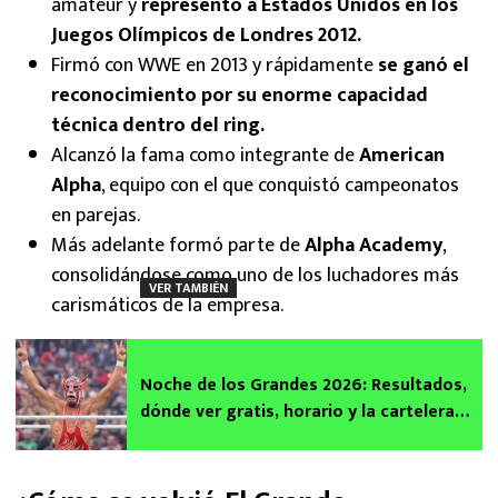
amateur y
representó a Estados Unidos en los
Juegos Olímpicos de Londres 2012.
Firmó con WWE en 2013 y rápidamente
se ganó el
reconocimiento por su enorme capacidad
técnica dentro del ring.
Alcanzó la fama como integrante de
American
Alpha
, equipo con el que conquistó campeonatos
en parejas.
Más adelante formó parte de
Alpha Academy
,
consolidándose como uno de los luchadores más
VER TAMBIÉN
carismáticos de la empresa.
Noche de los Grandes 2026: Resultados,
dónde ver gratis, horario y la cartelera
completa con la lucha del Grande
Americano