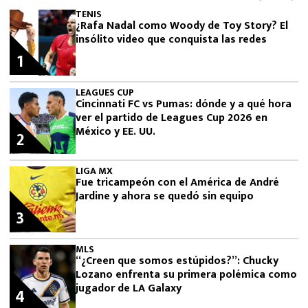
TENIS
¿Rafa Nadal como Woody de Toy Story? El
insólito video que conquista las redes
1
LEAGUES CUP
Cincinnati FC vs Pumas: dónde y a qué hora
ver el partido de Leagues Cup 2026 en
México y EE. UU.
2
LIGA MX
Fue tricampeón con el América de André
Jardine y ahora se quedó sin equipo
3
MLS
“¿Creen que somos estúpidos?”: Chucky
Lozano enfrenta su primera polémica como
jugador de LA Galaxy
4