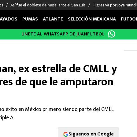
os
Así fue el doblete de Messi ante el San Luis
Tigres va por joya mundi
AYADOS
PUMAS
ATLANTE
SELECCIÓN MEXICANA
FUTBO
ÚNETE AL WHATSAPP DE JUANFUTBOL
OS EN EL EXTRANJERO
FIGURAS
DEPORTES
cias
Keylor Navas
MMA UFC
énez
Chicharito Hernández
Fórmula 1
an, ex estrella de CMLL y
choa
Sergio Ramos
Boxeo
uerta
Giorgos Giakoumakis
Béisbol
ores de que le amputaron
varez
André Jardine
NFL
o Giménez
NBA
 Huescas
Más deportes
o éxito en México primero siendo parte del CMLL
iple A.
Síguenos en Google