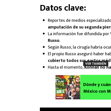
Datos clave:
Reportes de medios especializad
amputación de su segunda pier
La información fue difundida por
Russo
.
Según Russo, la cirugía habría o
El propio Russo aseguró haber ha
cubierto todos sus gastos méd
VER TAMBIÉN
Hasta el momento,
Konnan no ha
Dónde y cuán
México con Mí