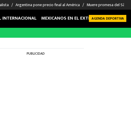
alista
Argentina pone precio final al América
Muere promesa del São P
L INTERNACIONAL
MEXICANOS EN EL EXTRANJERO
FUTBOL 
AGENDA DEPORTIVA
PUBLICIDAD