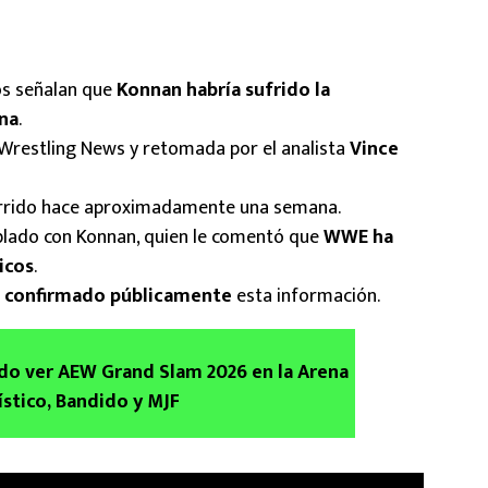
os señalan que
Konnan habría sufrido la
na
.
 Wrestling News y retomada por el analista
Vince
currido hace aproximadamente una semana.
blado con Konnan, quien le comentó que
WWE ha
icos
.
 confirmado públicamente
esta información.
do ver AEW Grand Slam 2026 en la Arena
stico, Bandido y MJF