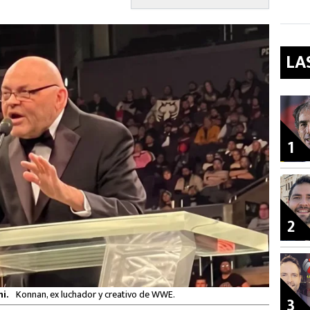
LA
1
2
ni.
Konnan, ex luchador y creativo de WWE.
3