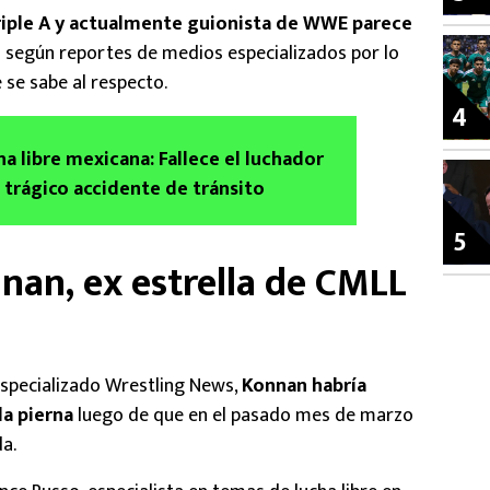
riple A y actualmente guionista de WWE parece
d
según reportes de medios especializados por lo
 se sabe al respecto.
4
ha libre mexicana: Fallece el luchador
 trágico accidente de tránsito
5
nan, ex estrella de CMLL
especializado Wrestling News,
Konnan habría
da pierna
luego de que en el pasado mes de marzo
da.