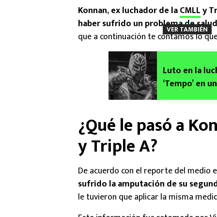
Konnan, ex luchador de la
CMLL
y T
haber sufrido un problema de salu
VER TAMBIÉN
que a continuación te contamos lo que
Luto en la luc
‘Tempo’ en un
¿Qué le pasó a Kon
y Triple A?
De acuerdo con el reporte del medio 
sufrido la amputación de su segun
le tuvieron que aplicar la misma medi