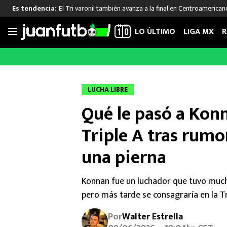
El Tri varonil también avanza a la final en Centroamerican
Es tendencia:
LO ÚLTIMO
LIGA MX
R
Saltar
al
LIGA MX
FUT INTERNACIONAL
MEXICAN
contenido
Las Noticias
Las Noticias
Las Noti
LUCHA LIBRE
Club América
Selección Mexicana
Raúl Jim
Qué le pasó a Konn
Cruz Azul
Champions League
Memo O
Pumas
Europa League
Chino H
Triple A tras rum
Rayados
Real Madrid
Edson Ál
una pierna
Chivas de Guadalajara
Barcelona
Santiag
Atlante
Rodrigo
Konnan fue un luchador que tuvo much
Liga MX Femenil
pero más tarde se consagraría en la Tr
Por
Walter Estrella