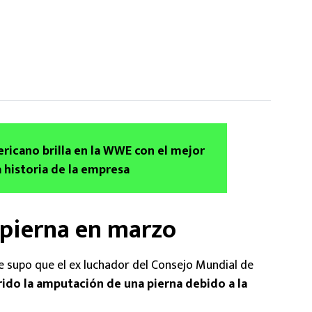
ricano brilla en la WWE con el mejor
 historia de la empresa
 pierna en marzo
 supo que el ex luchador del Consejo Mundial de
rido la amputación de una pierna debido a la