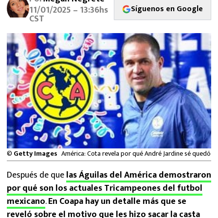
MEXICANOS EN EL EXTRANJERO
Síguenos en Google
11/01/2025 – 13:36hs
CST
FUTBOL ESTUFA
FÓRMULA 1
BOXEO
LIGA MX
NFL
©
Getty Images
América: Cota revela por qué André Jardine sé quedó
Después de que
las Águilas del América demostraron
por qué son los actuales Tricampeones del futbol
mexicano
.
En Coapa hay un detalle más que se
reveló sobre el motivo que les hizo sacar la casta