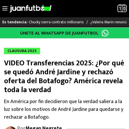
Chucky cierra contrato millonario
¿Valeria Marin renunc
Es tendencia:
Saltar
ÚNETE AL WHATSAPP DE JUANFUTBOL
LO ÚLTIMO
al
contenido
LIGA MX
CLAUSURA 2025
VIDEO Transferencias 2025: ¿Por qué
RAYADOS
se quedó André Jardine y rechazó
PUMAS
oferta del Botafogo? América revela
toda la verdad
ATLANTE
En América por fin decidieron que la verdad saliera a la
SELECCIÓN MEXICANA
luz sobre los motivos de André Jardine para quedarse y
rechazar a Botafogo.
FUTBOL INTERNACIONAL
Por
Megan Negrete