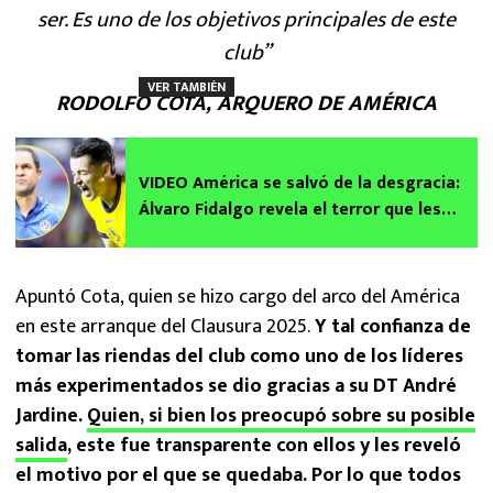
ser. Es uno de los objetivos principales de este
club”
VER TAMBIÉN
RODOLFO COTA, ARQUERO DE AMÉRICA
VIDEO América se salvó de la desgracia:
Álvaro Fidalgo revela el terror que les
hizo pasar André Jardine
Apuntó Cota, quien se hizo cargo del arco del América
en este arranque del Clausura 2025.
Y tal confianza de
tomar las riendas del club como uno de los líderes
más experimentados se dio gracias a su DT André
Jardine.
Quien, si bien los preocupó sobre su posible
salida
, este fue transparente con ellos y les reveló
el motivo por el que se quedaba. Por lo que todos