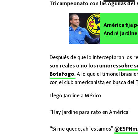
Tricampeonato con las Águilas del 
América fija 
André Jardine
Después de que lo interceptaran los r
son reales o no los rumores
sobre s
Botafogo
.
A lo que el timonel brasile
con el club americanista en busca de
Llegó Jardine a México
“Hay Jardine para rato en América”
“Si me quedo, ahí estamos”
@ESPNm