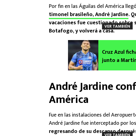
Por fin en las Águilas del América lleg
timonel brasileño, André Jardine
. Q
vacaciones fue cuestionado sobre si
VER TAMBIÉN
Botafogo, y volverá a casa.
Cruz Azul fich
junto a Martí
inesperado
André Jardine con
América
Fue en las instalaciones del Aeropuer
André Jardine fue interceptado por l
regresando de su descanso después
VER TAMBIÉN