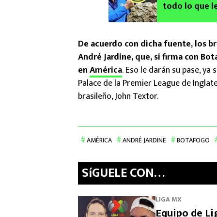
todo lo que l
última oferta
De acuerdo con dicha fuente, los br
André Jardine, que, si firma con Bo
en
América
. Eso le darán su pase, ya 
Palace de la Premier League de Inglat
brasileño, John Textor.
AMÉRICA
ANDRÉ JARDINE
BOTAFOGO
SíGUELE CON…
LIGA MX
Equipo de Li