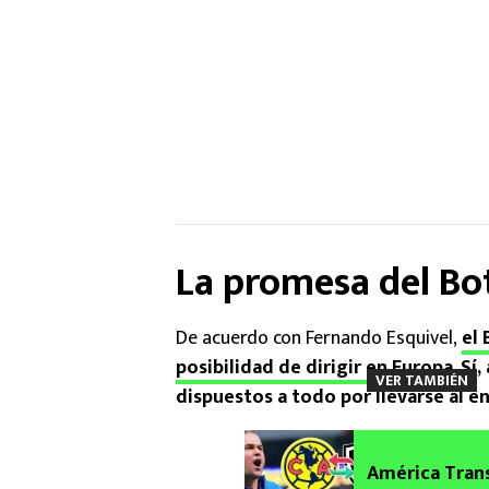
La promesa del Bo
De acuerdo con Fernando Esquivel,
el 
posibilidad de dirigir en Europa
.
Sí,
VER TAMBIÉN
dispuestos a todo por llevarse al e
América Trans