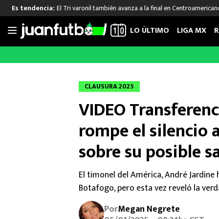
El Tri varonil también avanza a la final en Centroamerican
Es tendencia:
LO ÚLTIMO
LIGA MX
R
Saltar
al
LIGA MX
FUT INTERNACIONAL
MEXICAN
contenido
Las Noticias
Las Noticias
Las Noti
CLAUSURA 2025
Club América
Selección Mexicana
Raúl Jim
VIDEO Transferenc
Cruz Azul
Champions League
Memo O
Pumas
Europa League
Chino H
rompe el silencio a
Rayados
Real Madrid
Edson Ál
sobre su posible s
Chivas de Guadalajara
Barcelona
Santiag
Atlante
Rodrigo
El timonel del América, André Jardine 
Liga MX Femenil
Botafogo, pero esta vez reveló la verd
Por
Megan Negrete