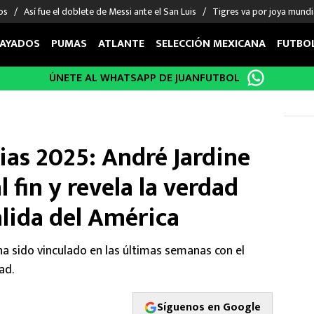
os
Así fue el doblete de Messi ante el San Luis
Tigres va por joya mundi
AYADOS
PUMAS
ATLANTE
SELECCIÓN MEXICANA
FUTBO
ÚNETE AL WHATSAPP DE JUANFUTBOL
OS EN EL EXTRANJERO
FIGURAS
DEPORTES
cias
Keylor Navas
MMA UFC
énez
Chicharito Hernández
Fórmula 1
ias 2025: André Jardine
choa
Sergio Ramos
Boxeo
uerta
Giorgos Giakoumakis
Béisbol
l fin y revela la verdad
varez
André Jardine
NFL
alida del América
o Giménez
NBA
 Huescas
Más deportes
ha sido vinculado en las últimas semanas con el
ad.
Síguenos en Google