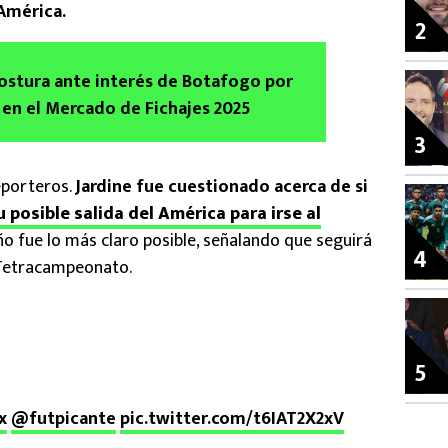
América.
2
postura ante interés de Botafogo por
 en el Mercado de Fichajes 2025
3
eporteros.
Jardine fue cuestionado acerca de si
u posible salida del América para irse al
ño fue lo más claro posible, señalando que seguirá
4
l Tetracampeonato.
5
x
@futpicante
pic.twitter.com/t6IAT2X2xV