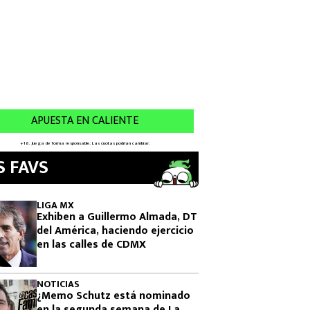
S FAVS
LIGA MX
Exhiben a Guillermo Almada, DT
del América, haciendo ejercicio
en las calles de CDMX
NOTICIAS
¿Memo Schutz está nominado
en la segunda semana de La