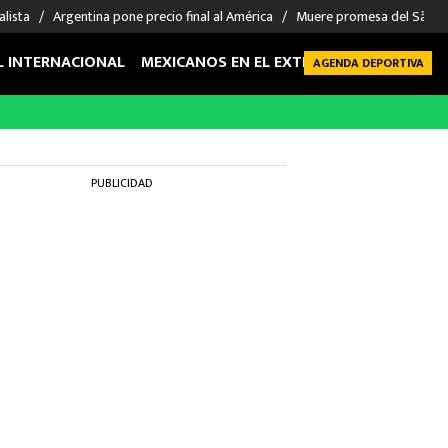
alista
Argentina pone precio final al América
Muere promesa del São P
L INTERNACIONAL
MEXICANOS EN EL EXTRANJERO
FUTBOL 
AGENDA DEPORTIVA
PUBLICIDAD