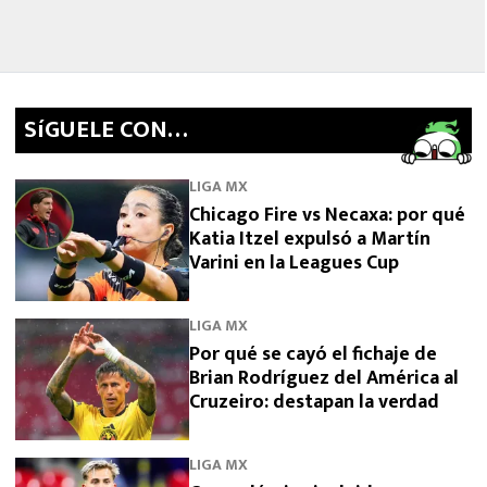
SíGUELE CON…
LIGA MX
Chicago Fire vs Necaxa: por qué
Katia Itzel expulsó a Martín
Varini en la Leagues Cup
LIGA MX
Por qué se cayó el fichaje de
Brian Rodríguez del América al
Cruzeiro: destapan la verdad
LIGA MX