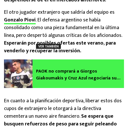
El otro jugador extranjero que saldría del equipo es
Gonzalo Piovi
. El defensa argentino se había
consolidado como una pieza fundamental en la última
línea, pero despertó algunas críticas de los aficionados.
Esperarán por posibles ofertas este verano, para
VER TAMBIÉN
venderlo y recuperar la inversión.
PAOK no comprará a Giorgos
Giakoumakis y Cruz Azul negociaría su
venta aunque pierda millones
En cuanto a la planificación deportiva, liberar estos dos
cupos de extranjero le otorgará a la directiva
cementera un nuevo aire financiero.
Se espera que
busquen refuerzos de peso para seguir peleando