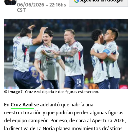
Síguenos en Google
MEXICANOS EN EL EXTRANJERO
06/06/2026 – 22:16hs
CST
FUTBOL ESTUFA
FÓRMULA 1
BOXEO
LIGA MX
NFL
©
Imago7
Cruz Azul dejaría ir dos figuras este verano.
En
Cruz Azul
se adelantó que habría una
reestructuración y que podrían perder algunas figuras
del equipo campeón. Por eso, de cara al Apertura 2026,
la directiva de La Noria planea movimientos drásticos