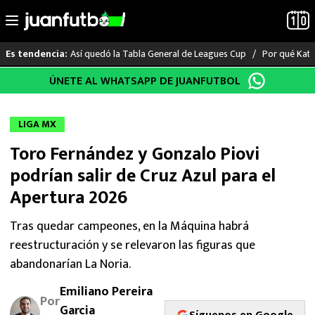
Así quedó la Tabla General de Leagues Cup
Por qué Katia
Es tendencia:
Saltar
ÚNETE AL WHATSAPP DE JUANFUTBOL
LO ÚLTIMO
al
contenido
LIGA MX
LIGA MX
Toro Fernández y Gonzalo Piovi
RAYADOS
podrían salir de Cruz Azul para el
PUMAS
Apertura 2026
ATLANTE
Tras quedar campeones, en la Máquina habrá
reestructuración y se relevaron las figuras que
SELECCIÓN MEXICANA
abandonarían La Noria.
Emiliano Pereira
FUTBOL INTERNACIONAL
Por
Garcia