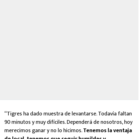
“Tigres ha dado muestra de levantarse. Todavía faltan
90 minutos y muy difíciles. Dependerá de nosotros, hoy
merecimos ganar y no lo hicimos.
Tenemos la ventaja
de local, tenemos que seguir humildes y