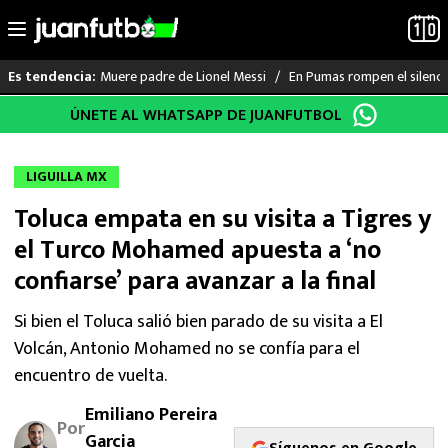
Muere padre de Lionel Messi
En Pumas rompen el silenci
Es tendencia:
Saltar
ÚNETE AL WHATSAPP DE JUANFUTBOL
LO ÚLTIMO
al
contenido
LIGA MX
LIGUILLA MX
Toluca empata en su visita a Tigres y
RAYADOS
el Turco Mohamed apuesta a ‘no
PUMAS
confiarse’ para avanzar a la final
ATLANTE
Si bien el Toluca salió bien parado de su visita a El
Volcán, Antonio Mohamed no se confía para el
SELECCIÓN MEXICANA
encuentro de vuelta.
Emiliano Pereira
FUTBOL INTERNACIONAL
Por
Garcia