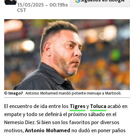
Síguenos en Google
MEXICANOS EN EL EXTRANJERO
15/05/2025 – 00:19hs
CST
FUTBOL ESTUFA
FÓRMULA 1
BOXEO
LIGA MX
NFL
©
Imago7
Antonio Mohamed mandó potente mensaje a Martinoli.
El encuentro de ida entre los
Tigres
y
Toluca
acabó en
empate y todo se definirá el próximo sábado en el
Nemesio Diez. Si bien son los favoritos por diversos
motivos,
Antonio Mohamed
no dudó en poner paños