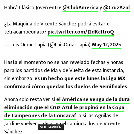
Habrá Clásico Joven entre
@ClubAmerica
y
@CruzAzul
¿La Máquina de Vicente Sánchez podrá evitar el
tetracampeonato?
pic.twitter.com/J2dKcItroQ
— Luis Omar Tapia (@LuisOmarTapia)
May 12, 2025
Hasta el momento no se han revelado fechas y horas
para los partidos de Ida y de Vuelta de esta instancia,
sin embargo,
es un hecho que este lunes la Liga MX
confirmará cómo quedan los duelos de Semifinales
.
Ahora solo resta ver si
el América se venga de la dura
eliminación que el Cruz Azul le propinó en la Copa
de Campeones de la Concacaf
, o si las Águilas de
Jardine vuelven a dejar en el camino a los de Vicente
VER TAMBIÉN
Sánchez.