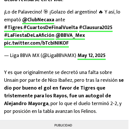
¡Lo de Palavecino! 🎯 ¡Golazo del argentino! 🔥 Y así, lo
empató
@ClubNecaxa
ante
#Tigres
.
#CuartosDeFinalVuelta
#Clausura2025
#LaFiestaDeLaAfición
@BBVA_Mex
pic.twitter.com/bTcbINIKOF
— Liga BBVA MX (@LigaBBVAMX)
May 12, 2025
Y es que originalmente se decretó una falta sobre
Unsain por parte de Nico Ibañez, pero tras la revisión
se
dio por bueno el gol en favor de Tigres que
tristemente para los Rayos, fue un autogol de
Alejandro Mayorga
, por lo que el duelo terminó 2-2, y
por posición en la tabla avanzan los Felinos.
PUBLICIDAD