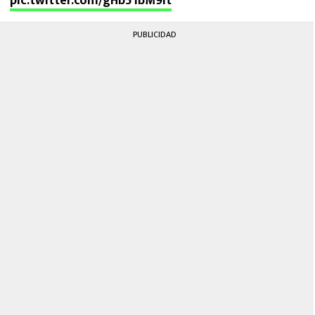
pic.twitter.com/gHb51bM9it
PUBLICIDAD