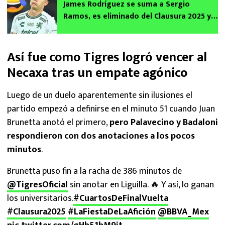
James Rodríguez se suma a Sergio
Ramos, es eliminado del Clausura 2025 y
estallan los memes de Liga MX
Así fue como Tigres logró vencer al
Necaxa tras un empate agónico
Luego de un duelo aparentemente sin ilusiones el
partido empezó a definirse en el minuto 51 cuando Juan
Brunetta anotó el primero,
pero Palavecino y Badaloni
respondieron con dos anotaciones a los pocos
minutos
.
Brunetta puso fin a la racha de 386 minutos de
@TigresOficial
sin anotar en Liguilla. 🔥 Y así, lo ganan
los universitarios.
#CuartosDeFinalVuelta
#Clausura2025
#LaFiestaDeLaAfición
@BBVA_Mex