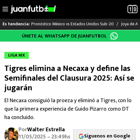
Pronóstico México vs Estados Unidos Sub-20
Joya de Am
Es tendencia:
Saltar
ÚNETE AL WHATSAPP DE JUANFUTBOL
LO ÚLTIMO
al
contenido
LIGA MX
LIGA MX
Tigres elimina a Necaxa y define las
RAYADOS
Semifinales del Clausura 2025: Así se
PUMAS
jugarán
ATLANTE
El Necaxa consiguió la proeza y eliminó a Tigres, con lo
que la primera experiencia de Guido Pizarro como DT
SELECCIÓN MEXICANA
ha concluido.
Por
Walter Estrella
FUTBOL INTERNACIONAL
Síguenos en Google
11/05/2025 – 23:49hs