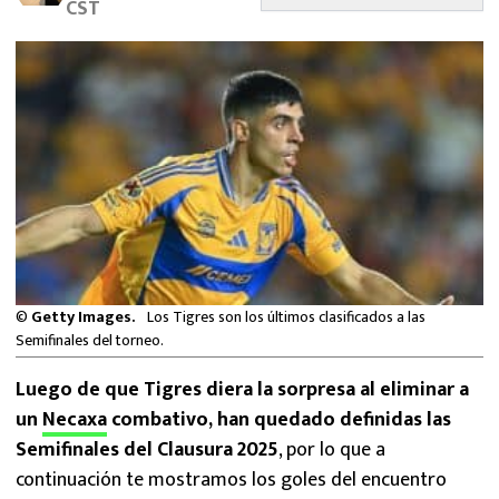
CST
MEXICANOS EN EL EXTRANJERO
FUTBOL ESTUFA
FÓRMULA 1
BOXEO
LIGA MX
NFL
©
Getty Images.
Los Tigres son los últimos clasificados a las
Semifinales del torneo.
Luego de que Tigres diera la sorpresa al eliminar a
un
Necaxa
combativo, han quedado definidas las
Semifinales del Clausura 2025
, por lo que a
continuación te mostramos los goles del encuentro