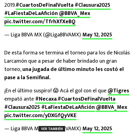
2019.
#CuartosDeFinalVuelta
#Clausura2025
#LaFiestaDeLaAfición
@BBVA_Mex
pic.twitter.com/TfrhXfXeBQ
— Liga BBVA MX (@LigaBBVAMX)
May 12, 2025
De esta forma se termina el torneo para los de Nicolás
Larcamón que a pesar de haber brindado un gran
torneo,
una jugada de último minuto les costó el
pase a la Semifinal.
¡En el último suspiro! 😱 Acá el gol con el que
@Tigres
empató ante
#Necaxa
.
#CuartosDeFinalVuelta
#Clausura2025
#LaFiestaDeLaAfición
@BBVA_Mex
pic.twitter.com/yDXGfQyVKE
— Liga BBVA MX (@LigaBBVAMX)
May 12, 2025
VER TAMBIÉN