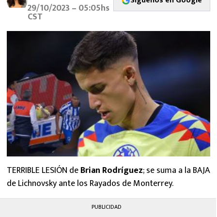
Síguenos en Google
MEXICANOS EN EL EXTRANJERO
29/10/2023 – 05:05hs
CST
FUTBOL ESTUFA
FÓRMULA 1
BOXEO
LIGA MX
NFL
TERRIBLE LESIÓN de
Brian Rodríguez
; se suma a la BAJA
de Lichnovsky ante los Rayados de Monterrey.
PUBLICIDAD