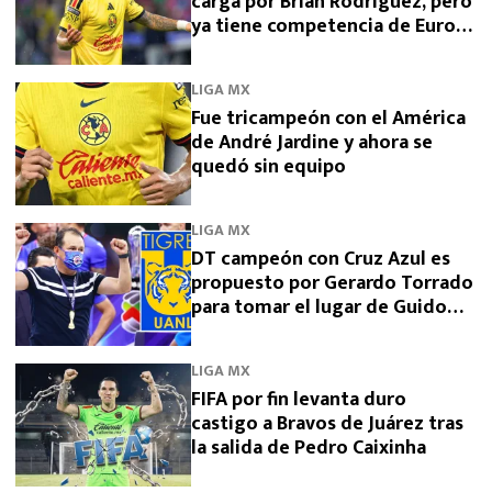
carga por Brian Rodríguez, pero
ya tiene competencia de Europa
y Arabia
LIGA MX
Fue tricampeón con el América
de André Jardine y ahora se
quedó sin equipo
LIGA MX
DT campeón con Cruz Azul es
propuesto por Gerardo Torrado
para tomar el lugar de Guido
Pizarro en Tigres
LIGA MX
FIFA por fin levanta duro
castigo a Bravos de Juárez tras
la salida de Pedro Caixinha