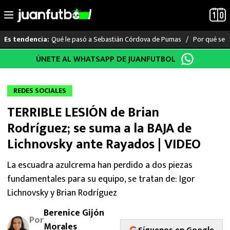
Qué le pasó a Sebastián Córdova de Pumas
Por qué se s
Es tendencia:
Saltar
ÚNETE AL WHATSAPP DE JUANFUTBOL
LO ÚLTIMO
al
contenido
LIGA MX
REDES SOCIALES
TERRIBLE LESIÓN de Brian
RAYADOS
Rodríguez; se suma a la BAJA de
PUMAS
Lichnovsky ante Rayados | VIDEO
ATLANTE
La escuadra azulcrema han perdido a dos piezas
fundamentales para su equipo, se tratan de: Igor
SELECCIÓN MEXICANA
Lichnovsky y Brian Rodríguez
Berenice Gijón
FUTBOL INTERNACIONAL
Por
Morales