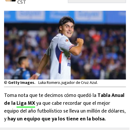
CST
MEXICANOS EN EL EXTRANJERO
FUTBOL ESTUFA
FÓRMULA 1
BOXEO
LIGA MX
NFL
©
Getty Images.
Luka Romero, jugador de Cruz Azul.
Toma nota que te decimos cómo quedó la
Tabla Anual
de la
Liga MX
ya que cabe recordar que el mejor
equipo del año futbolístico se lleva un millón de dólares,
y
hay un equipo que ya los tiene en la bolsa.