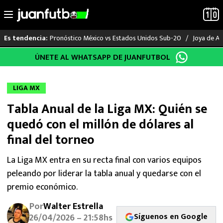
Pronóstico México vs Estados Unidos Sub-20
Joya de Am
Es tendencia:
Saltar
ÚNETE AL WHATSAPP DE JUANFUTBOL
LO ÚLTIMO
al
contenido
LIGA MX
LIGA MX
Tabla Anual de la Liga MX: Quién se
RAYADOS
quedó con el millón de dólares al
PUMAS
final del torneo
ATLANTE
La Liga MX entra en su recta final con varios equipos
peleando por liderar la tabla anual y quedarse con el
SELECCIÓN MEXICANA
premio económico.
Por
Walter Estrella
FUTBOL INTERNACIONAL
Síguenos en Google
26/04/2026 – 21:58hs