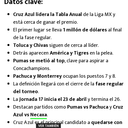
Datos clave:
Cruz Azul lidera la Tabla Anual
de la Liga MX y
está cerca de ganar el premio.
El primer lugar se lleva
1 millón de dólares
al final
de la fase regular.
Toluca y Chivas
siguen de cerca al líder.
Detrás aparecen
América y Tigres
en la pelea.
Pumas se metió al top
, clave para aspirar a
Concachampions.
Pachuca y Monterrey
ocupan los puestos 7 y 8.
La definición llegará con el cierre de la
fase regular
del torneo
.
La
Jornada 17 inicia el 23 de abril
y termina el 26.
Destacan partidos como
Pumas vs Pachuca
y
Cruz
Azul vs
Necaxa
.
Cruz Azul es el principal candidato a
quedarse con
VER TAMBIÉN