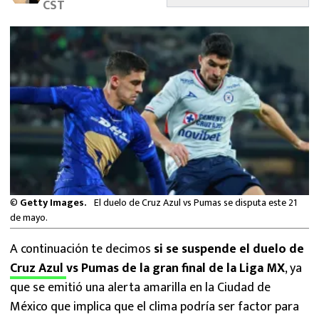
CST
MEXICANOS EN EL EXTRANJERO
FUTBOL ESTUFA
FÓRMULA 1
BOXEO
LIGA MX
NFL
©
Getty Images.
El duelo de Cruz Azul vs Pumas se disputa este 21
de mayo.
A continuación te decimos
si se suspende el duelo de
Cruz Azul
vs Pumas de la gran final de la Liga MX
, ya
que se emitió una alerta amarilla en la Ciudad de
México que implica que el clima podría ser factor para