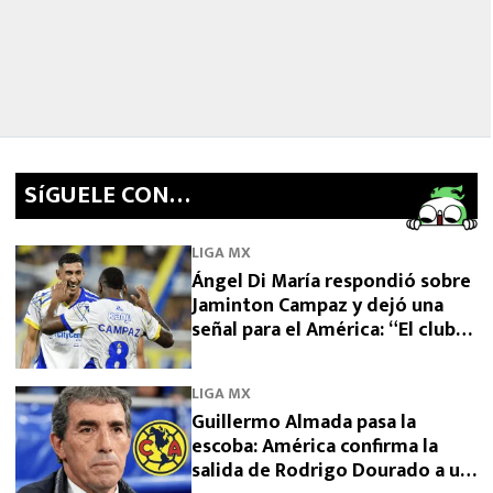
SíGUELE CON…
LIGA MX
Ángel Di María respondió sobre
Jaminton Campaz y dejó una
señal para el América: “El club
necesita una venta”
LIGA MX
Guillermo Almada pasa la
escoba: América confirma la
salida de Rodrigo Dourado a un