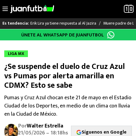
Erik Lira ya tiene respuesta al Al Jazira
Muere padre de Li
Es tendencia:
Saltar
ÚNETE AL WHATSAPP DE JUANFUTBOL
LO ÚLTIMO
al
contenido
LIGA MX
LIGA MX
¿Se suspende el duelo de Cruz Azul
RAYADOS
vs Pumas por alerta amarilla en
PUMAS
CDMX? Esto se sabe
ATLANTE
Pumas y Cruz Azul chocan este 21 de mayo en el Estadio
Ciudad de los Deportes, en medio de un clima con lluvia
SELECCIÓN MEXICANA
en la Ciudad de México.
Por
Walter Estrella
FUTBOL INTERNACIONAL
Síguenos en Google
21/05/2026 – 18:18hs