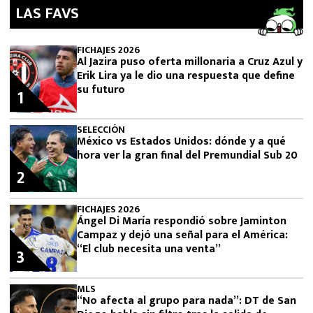
LAS FAVS
FICHAJES 2026
Al Jazira puso oferta millonaria a Cruz Azul y
Erik Lira ya le dio una respuesta que define
su futuro
1
SELECCIÓN
México vs Estados Unidos: dónde y a qué
hora ver la gran final del Premundial Sub 20
2
FICHAJES 2026
Ángel Di María respondió sobre Jaminton
Campaz y dejó una señal para el América:
“El club necesita una venta”
3
MLS
“No afecta al grupo para nada”: DT de San