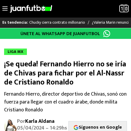
Chucky cierra contrato millonario
¿Valeria Marin renunc
Es tendencia:
Saltar
ÚNETE AL WHATSAPP DE JUANFUTBOL
LO ÚLTIMO
al
contenido
LIGA MX
LIGA MX
¡Se queda! Fernando Hierro no se iría
RAYADOS
de Chivas para fichar por el Al-Nassr
PUMAS
de Cristiano Ronaldo
ATLANTE
Fernando Hierro, director deportivo de Chivas, sonó con
fuerza para llegar con el cuadro árabe, donde milita
SELECCIÓN MEXICANA
Cristiano Ronaldo
Por
Karla Aldana
FUTBOL INTERNACIONAL
Síguenos en Google
05/04/2024 – 14:29hs