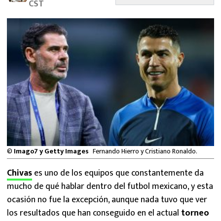
CST
MEXICANOS EN EL EXTRANJERO
FUTBOL ESTUFA
FÓRMULA 1
BOXEO
LIGA MX
NFL
©
Imago7 y Getty Images
Fernando Hierro y Cristiano Ronaldo.
Chivas
es uno de los equipos que constantemente da
mucho de qué hablar dentro del futbol mexicano, y esta
ocasión no fue la excepción, aunque nada tuvo que ver
los resultados que han conseguido en el actual
torneo