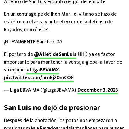
Atlético de San Luis encontró el gol del empate.
En un contragolpe de Jhon Murillo, Vitinho se hizo del
esférico en el área y ante el error de la defensa de
Rayados, marcó el 1-1.
¡NUEVAMENTE Sánchez! 🧤
El portero de
@AtletideSanLuis
🔴⚪ ya es factor
importante para mantener la ventaja global a favor de
su equipo.
#LigaBBVAMX
pic.twitter.com/umRj20mCO8
— Liga BBVA MX (@LigaBBVAMX)
December 3, 2023
San Luis no dejó de presionar
Después de la anotación, los potosinos empezaron a
presionar más a Rayados y adelantar líneas para buscar