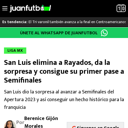
El Tri varonil también avanza a la final en Centroamericanos
Es tendencia:
Saltar
ÚNETE AL WHATSAPP DE JUANFUTBOL
LO ÚLTIMO
al
contenido
LIGA MX
LIGA MX
San Luis elimina a Rayados, da la
RAYADOS
sorpresa y consigue su primer pase a
PUMAS
Semifinales
ATLANTE
San Luis dio la sorpresa al avanzar a Semifinales del
Apertura 2023 y así conseguir un hecho histórico para la
SELECCIÓN MEXICANA
franquicia
Berenice Gijón
FUTBOL INTERNACIONAL
Por
Morales