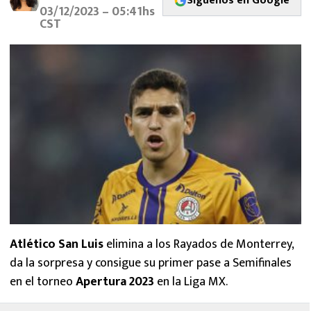
Síguenos en Google
MEXICANOS EN EL EXTRANJERO
03/12/2023 – 05:41hs
CST
FUTBOL ESTUFA
FÓRMULA 1
BOXEO
LIGA MX
NFL
Atlético San Luis
elimina a los Rayados de Monterrey,
da la sorpresa y consigue su primer pase a Semifinales
en el torneo
Apertura 2023
en la Liga MX.