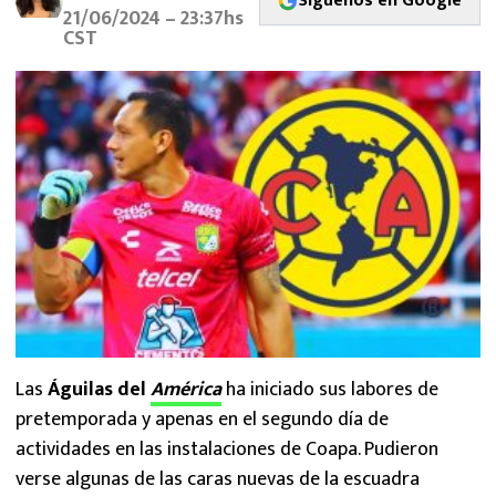
Síguenos en Google
MEXICANOS EN EL EXTRANJERO
21/06/2024 – 23:37hs
CST
FUTBOL ESTUFA
FÓRMULA 1
BOXEO
LIGA MX
NFL
Las
Águilas del
América
ha iniciado sus labores de
pretemporada y apenas en el segundo día de
actividades en las instalaciones de Coapa. Pudieron
verse algunas de las caras nuevas de la escuadra