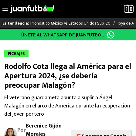
Pronóstico México vs Estados Unidos Sub-20
Joya de Am
Es tendencia:
Saltar
ÚNETE AL WHATSAPP DE JUANFUTBOL
LO ÚLTIMO
al
contenido
LIGA MX
FICHAJES
Rodolfo Cota llega al América para el
RAYADOS
Apertura 2024, ¿se debería
PUMAS
preocupar Malagón?
ATLANTE
El veterano guardameta apunta a suplir a Ángel
Malagón en el arco de América durante la recuperación
SELECCIÓN MEXICANA
del joven portero
Berenice Gijón
FUTBOL INTERNACIONAL
Por
Morales