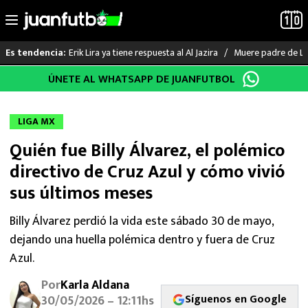
Erik Lira ya tiene respuesta al Al Jazira
Muere padre de Li
Es tendencia:
Saltar
ÚNETE AL WHATSAPP DE JUANFUTBOL
LO ÚLTIMO
al
contenido
LIGA MX
LIGA MX
Quién fue Billy Álvarez, el polémico
RAYADOS
directivo de Cruz Azul y cómo vivió
PUMAS
sus últimos meses
ATLANTE
Billy Álvarez perdió la vida este sábado 30 de mayo,
dejando una huella polémica dentro y fuera de Cruz
SELECCIÓN MEXICANA
Azul.
Por
Karla Aldana
FUTBOL INTERNACIONAL
Síguenos en Google
30/05/2026 – 12:11hs