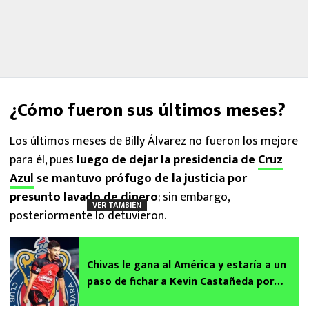
¿Cómo fueron sus últimos meses?
Los últimos meses de Billy Álvarez no fueron los mejore
para él, pues
luego de dejar la presidencia de
Cruz
Azul
se mantuvo prófugo de la justicia por
presunto lavado de dinero
; sin embargo,
VER TAMBIÉN
posteriormente lo detuvieron.
Chivas le gana al América y estaría a un
paso de fichar a Kevin Castañeda por
millonaria cifra