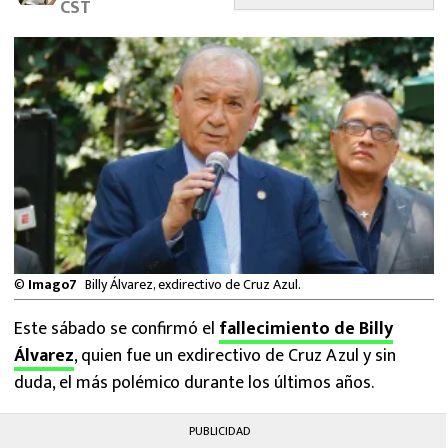
CST
MEXICANOS EN EL EXTRANJERO
FUTBOL ESTUFA
FÓRMULA 1
BOXEO
LIGA MX
NFL
©
Imago7
Billy Álvarez, exdirectivo de Cruz Azul.
Este sábado se confirmó el
fallecimiento de Billy
Álvarez
, quien fue un exdirectivo de Cruz Azul y sin
duda, el más polémico durante los últimos años.
PUBLICIDAD