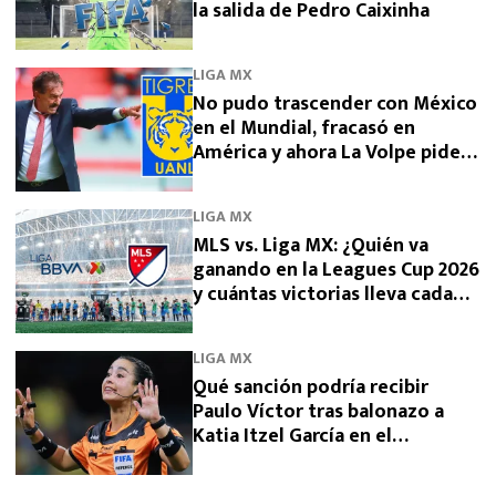
la salida de Pedro Caixinha
LIGA MX
No pudo trascender con México
en el Mundial, fracasó en
América y ahora La Volpe pide
dirigir a Tigres
LIGA MX
MLS vs. Liga MX: ¿Quién va
ganando en la Leagues Cup 2026
y cuántas victorias lleva cada
una?
LIGA MX
Qué sanción podría recibir
Paulo Víctor tras balonazo a
Katia Itzel García en el
Querétaro vs Tigres