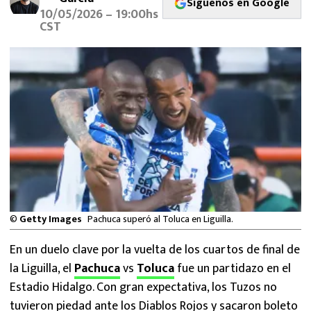
Síguenos en Google
MEXICANOS EN EL EXTRANJERO
10/05/2026 – 19:00hs
CST
FUTBOL ESTUFA
FÓRMULA 1
BOXEO
LIGA MX
NFL
©
Getty Images
Pachuca superó al Toluca en Liguilla.
En un duelo clave por la vuelta de los cuartos de final de
la Liguilla, el
Pachuca
vs
Toluca
fue un partidazo en el
Estadio Hidalgo. Con gran expectativa, los Tuzos no
tuvieron piedad ante los Diablos Rojos y sacaron boleto