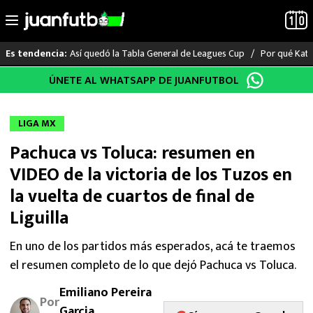
Así quedó la Tabla General de Leagues Cup
Por qué Katia
Es tendencia:
Saltar
ÚNETE AL WHATSAPP DE JUANFUTBOL
LO ÚLTIMO
al
contenido
LIGA MX
LIGA MX
Pachuca vs Toluca: resumen en
RAYADOS
VIDEO de la victoria de los Tuzos en
PUMAS
la vuelta de cuartos de final de
Liguilla
ATLANTE
En uno de los partidos más esperados, acá te traemos
SELECCIÓN MEXICANA
el resumen completo de lo que dejó Pachuca vs Toluca.
FUTBOL INTERNACIONAL
Emiliano Pereira
Por
Garcia