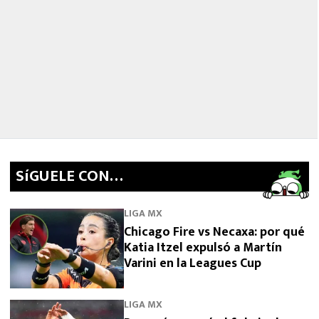
SíGUELE CON…
LIGA MX
Chicago Fire vs Necaxa: por qué
Katia Itzel expulsó a Martín
Varini en la Leagues Cup
LIGA MX