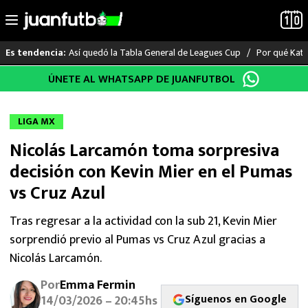
Así quedó la Tabla General de Leagues Cup
Por qué Katia
Es tendencia:
Saltar
ÚNETE AL WHATSAPP DE JUANFUTBOL
LO ÚLTIMO
al
contenido
LIGA MX
LIGA MX
Nicolás Larcamón toma sorpresiva
RAYADOS
decisión con Kevin Mier en el Pumas
PUMAS
vs Cruz Azul
ATLANTE
Tras regresar a la actividad con la sub 21, Kevin Mier
sorprendió previo al Pumas vs Cruz Azul gracias a
SELECCIÓN MEXICANA
Nicolás Larcamón.
Por
Emma Fermin
FUTBOL INTERNACIONAL
Síguenos en Google
14/03/2026 – 20:45hs