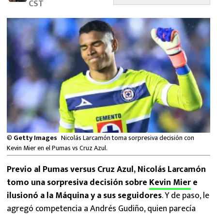
CST
MEXICANOS EN EL EXTRANJERO
FUTBOL ESTUFA
FÓRMULA 1
BOXEO
LIGA MX
NFL
©
Getty Images
Nicolás Larcamón toma sorpresiva decisión con
Kevin Mier en el Pumas vs Cruz Azul.
Previo al Pumas versus Cruz Azul, Nicolás Larcamón
tomo una sorpresiva decisión sobre
Kevin Mier
e
ilusionó a la Máquina y a sus seguidores
. Y de paso, le
agregó competencia a Andrés Gudiño, quien parecía