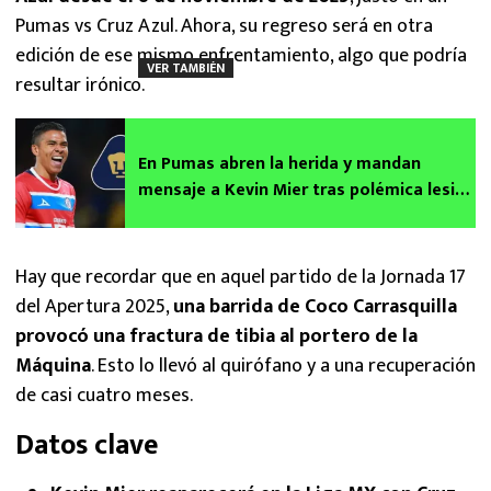
Pumas vs Cruz Azul. Ahora, su regreso será en otra
edición de ese mismo enfrentamiento, algo que podría
VER TAMBIÉN
resultar irónico.
En Pumas abren la herida y mandan
mensaje a Kevin Mier tras polémica lesión
con Adalberto Carrasquilla
Hay que recordar que en aquel partido de la Jornada 17
del Apertura 2025,
una barrida de Coco Carrasquilla
provocó una fractura de tibia al portero de la
Máquina
. Esto lo llevó al quirófano y a una recuperación
de casi cuatro meses.
Datos clave