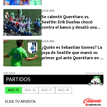
Cup
LIGA MX
Se calentó Querétaro vs.
Seattle: Erik Dueñas chocó
contra el banco y desató una
trifulca en la Leagues Cup
LIGA MX
¿Quién es Sebastian Gomez? La
joya de Seattle que marcó su
primer gol ante Querétaro en la
Leagues Cup 2026