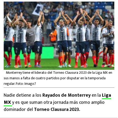
MEXICANOS EN EL EXTRANJERO
FUTBOL ESTUFA
FÓRMULA 1
BOXEO
LIGA MX
NFL
Monterrey tiene el liderato del Torneo Clausura 2023 de la Liga MX en
sus manos a falta de cuatro partidos por disputar en la temporada
regular. Foto: Imago7
Nadie detiene a los
Rayados de Monterrey
en la
Liga
MX
y es que suman otra jornada más como amplio
dominador del
Torneo Clausura 2023.