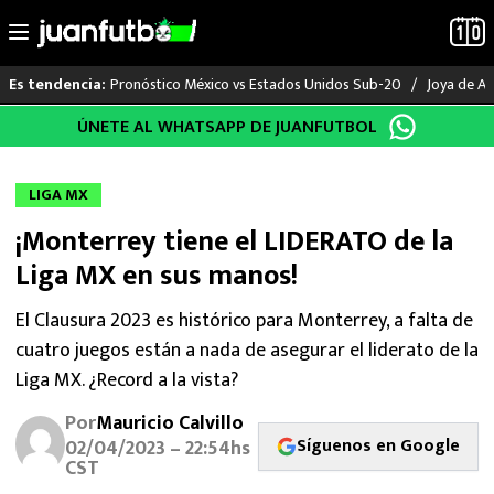
Pronóstico México vs Estados Unidos Sub-20
Joya de Am
Es tendencia:
Saltar
ÚNETE AL WHATSAPP DE JUANFUTBOL
LO ÚLTIMO
al
contenido
LIGA MX
LIGA MX
¡Monterrey tiene el LIDERATO de la
RAYADOS
Liga MX en sus manos!
PUMAS
El Clausura 2023 es histórico para Monterrey, a falta de
cuatro juegos están a nada de asegurar el liderato de la
ATLANTE
Liga MX. ¿Record a la vista?
SELECCIÓN MEXICANA
Por
Mauricio Calvillo
Síguenos en Google
02/04/2023 – 22:54hs
FUTBOL INTERNACIONAL
CST