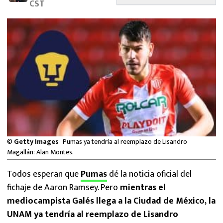
CST
MEXICANOS EN EL EXTRANJERO
FUTBOL ESTUFA
FÓRMULA 1
BOXEO
LIGA MX
NFL
©
Getty Images
Pumas ya tendría al reemplazo de Lisandro
Magallán: Alan Montes.
Todos esperan que
Pumas
dé la noticia oficial del
fichaje de Aaron Ramsey. Pero
mientras el
mediocampista Galés llega a la Ciudad de México, la
UNAM ya tendría al reemplazo de Lisandro