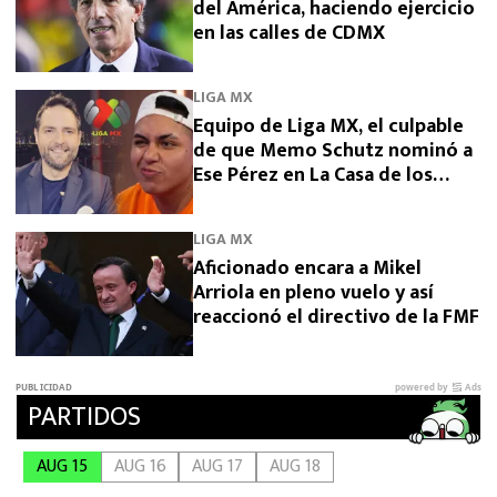
del América, haciendo ejercicio
en las calles de CDMX
LIGA MX
Equipo de Liga MX, el culpable
de que Memo Schutz nominó a
Ese Pérez en La Casa de los
Famosos 2026
LIGA MX
Aficionado encara a Mikel
Arriola en pleno vuelo y así
reaccionó el directivo de la FMF