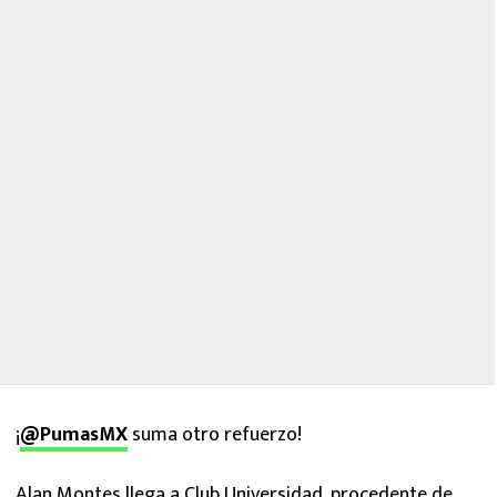
¡
@PumasMX
suma otro refuerzo!
Alan Montes llega a Club Universidad, procedente de