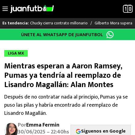
Chucky cierra contrato millonario
Gilberto Mora supera a
Es tendencia:
Saltar
ÚNETE AL WHATSAPP DE JUANFUTBOL
LO ÚLTIMO
al
contenido
LIGA MX
LIGA MX
Mientras esperan a Aaron Ramsey,
RAYADOS
Pumas ya tendría al reemplazo de
PUMAS
Lisandro Magallán: Alan Montes
ATLANTE
Después de no contratar nada al principio, Pumas ya se
puso las pilas y habría encontrado al reemplazo de
SELECCIÓN MEXICANA
Lisandro Magallán.
Por
Emma Fermin
FUTBOL INTERNACIONAL
Síguenos en Google
30/06/2025 – 22:40hs