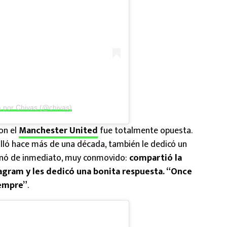
a por Chivas (@chivas)
on el
Manchester United
fue totalmente opuesta.
illó hace más de una década, también le dedicó un
onó de inmediato, muy conmovido:
compartió la
tagram y les dedicó una bonita respuesta. “Once
iempre”
.