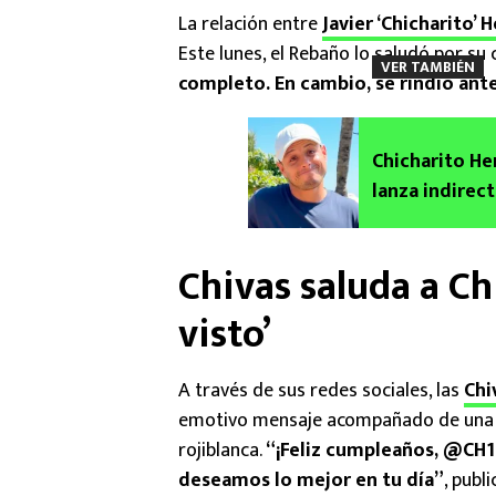
La relación entre
Javier ‘Chicharito’
Este lunes, el Rebaño lo saludó por s
VER TAMBIÉN
completo. En cambio, se rindió ant
Chicharito He
lanza indirect
Chivas saluda a Chi
visto’
A través de sus redes sociales, las
Chi
emotivo mensaje acompañado de una fo
rojiblanca.
“¡Feliz cumpleaños, @CH1
deseamos lo mejor en tu día”
, publ