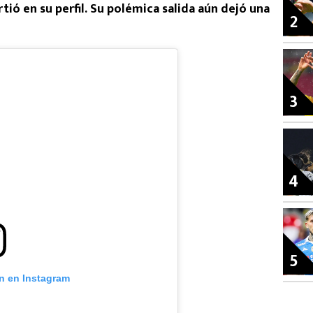
ió en su perfil. Su polémica salida aún dejó una
2
3
4
5
ón en Instagram