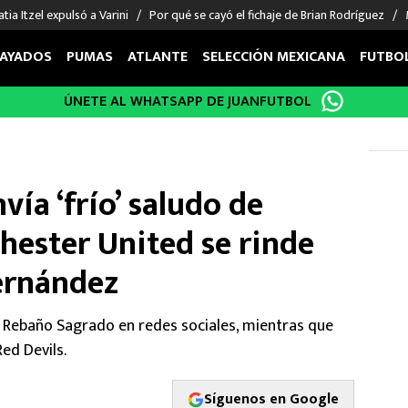
tia Itzel expulsó a Varini
Por qué se cayó el fichaje de Brian Rodríguez
AYADOS
PUMAS
ATLANTE
SELECCIÓN MEXICANA
FUTBO
ÚNETE AL WHATSAPP DE JUANFUTBOL
OS EN EL EXTRANJERO
FIGURAS
DEPORTES
cias
Keylor Navas
MMA UFC
énez
Chicharito Hernández
Fórmula 1
vía ‘frío’ saludo de
choa
Sergio Ramos
Boxeo
uerta
Giorgos Giakoumakis
Béisbol
ester United se rinde
varez
André Jardine
NFL
ernández
o Giménez
NBA
 Huescas
Más deportes
al Rebaño Sagrado en redes sociales, mientras que
ed Devils.
Síguenos en Google