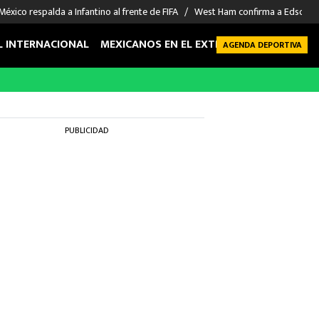
México respalda a Infantino al frente de FIFA
West Ham confirma a Edson Á
L INTERNACIONAL
MEXICANOS EN EL EXTRANJERO
FUTBOL 
AGENDA DEPORTIVA
PUBLICIDAD