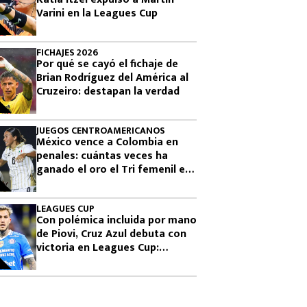
Varini en la Leagues Cup
FICHAJES 2026
Por qué se cayó el fichaje de
Brian Rodríguez del América al
Cruzeiro: destapan la verdad
JUEGOS CENTROAMERICANOS
México vence a Colombia en
penales: cuántas veces ha
ganado el oro el Tri femenil en
los Juegos Centroamericanos
LEAGUES CUP
Con polémica incluida por mano
de Piovi, Cruz Azul debuta con
victoria en Leagues Cup:
cuándo vuelve a jugar