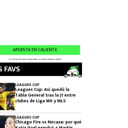
S FAVS
LEAGUES CUP
Leagues Cup: Así quedó la
Tabla General tras la J1 entre
clubes de Liga MX y MLS
LEAGUES CUP
Chicago Fire vs Necaxa: por qué
Katia Itzel expulsó a Martín