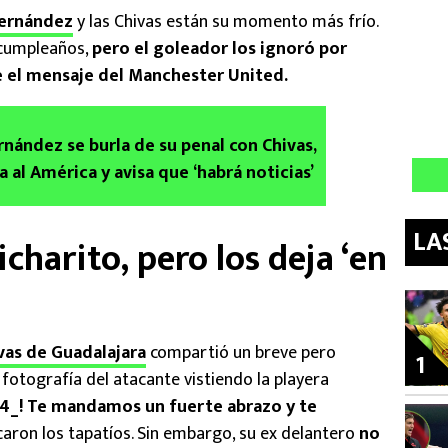
 Hernández
y las Chivas están su momento más frío.
u cumpleaños,
pero el goleador los ignoró por
e el mensaje del Manchester United.
rnández se burla de su penal con Chivas,
a al América y avisa que ‘habrá noticias’
LA
charito, pero los deja ‘en
vas de Guadalajara
compartió un breve pero
1
tografía del atacante vistiendo la playera
4_! Te mandamos un fuerte abrazo y te
icaron los tapatíos. Sin embargo, su ex delantero
no