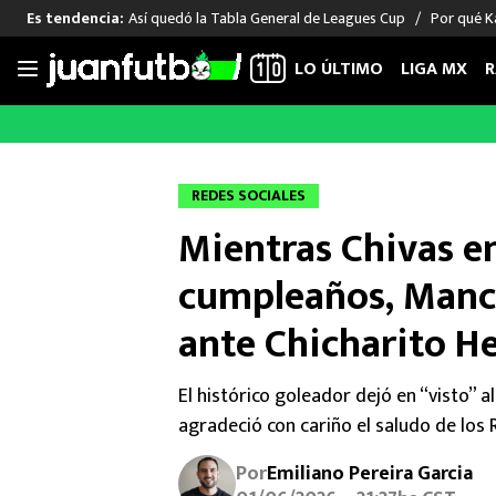
Así quedó la Tabla General de Leagues Cup
Por qué Ka
Es tendencia:
LO ÚLTIMO
LIGA MX
R
Saltar
al
LIGA MX
FUT INTERNACIONAL
MEXICAN
contenido
Las Noticias
Las Noticias
Las Noti
REDES SOCIALES
Club América
Selección Mexicana
Raúl Jim
Mientras Chivas en
Cruz Azul
Champions League
Memo O
Pumas
Europa League
Chino H
cumpleaños, Manch
Rayados
Real Madrid
Edson Ál
ante Chicharito H
Chivas de Guadalajara
Barcelona
Santiag
Atlante
Rodrigo
El histórico goleador dejó en “visto” 
Liga MX Femenil
agradeció con cariño el saludo de los R
Por
Emiliano Pereira Garcia