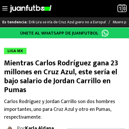
Erik Lira se iría de Cruz Azul ¡pero no a Europa!
Muere pad
Es tendencia:
Saltar
ÚNETE AL WHATSAPP DE JUANFUTBOL
LO ÚLTIMO
al
contenido
LIGA MX
LIGA MX
Mientras Carlos Rodríguez gana 23
RAYADOS
millones en Cruz Azul, este sería el
PUMAS
bajo salario de Jordan Carrillo en
Pumas
ATLANTE
Carlos Rodríguez y Jordan Carrillo son dos hombres
SELECCIÓN MEXICANA
importantes, uno para Cruz Azul y otro en Pumas,
respectivamente.
FUTBOL INTERNACIONAL
Por
Karla Aldana