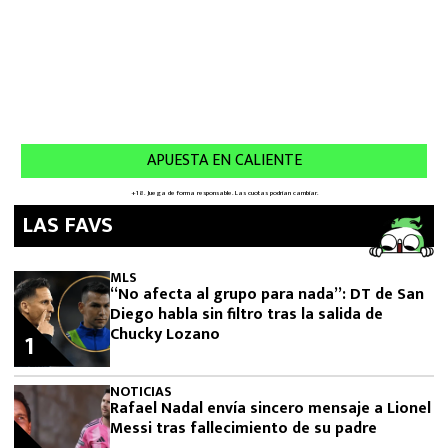
LAS FAVS
MLS
“No afecta al grupo para nada”: DT de San
Diego habla sin filtro tras la salida de
Chucky Lozano
1
NOTICIAS
Rafael Nadal envía sincero mensaje a Lionel
Messi tras fallecimiento de su padre