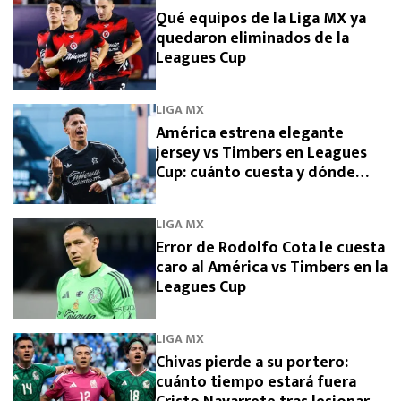
Qué equipos de la Liga MX ya
quedaron eliminados de la
Leagues Cup
LIGA MX
América estrena elegante
jersey vs Timbers en Leagues
Cup: cuánto cuesta y dónde
comprarlo
LIGA MX
Error de Rodolfo Cota le cuesta
caro al América vs Timbers en la
Leagues Cup
LIGA MX
Chivas pierde a su portero:
cuánto tiempo estará fuera