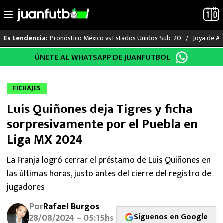
Pronóstico México vs Estados Unidos Sub-20
Joya de Am
Es tendencia:
Saltar
ÚNETE AL WHATSAPP DE JUANFUTBOL
LO ÚLTIMO
al
contenido
LIGA MX
FICHAJES
Luis Quiñones deja Tigres y ficha
RAYADOS
sorpresivamente por el Puebla en
PUMAS
Liga MX 2024
ATLANTE
La Franja logró cerrar el préstamo de Luis Quiñones en
las últimas horas, justo antes del cierre del registro de
SELECCIÓN MEXICANA
jugadores
Por
Rafael Burgos
FUTBOL INTERNACIONAL
Síguenos en Google
28/08/2024 – 05:15hs