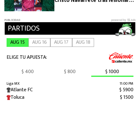
Cristo Navarrete tras lesionarse
en el Premundial Sub 20