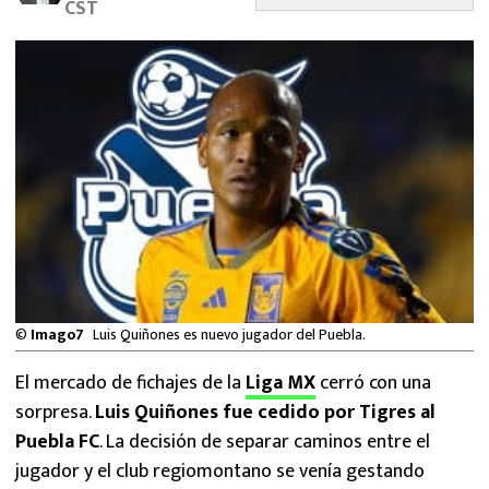
CST
MEXICANOS EN EL EXTRANJERO
FUTBOL ESTUFA
FÓRMULA 1
BOXEO
LIGA MX
NFL
©
Imago7
Luis Quiñones es nuevo jugador del Puebla.
El mercado de fichajes de la
Liga MX
cerró con una
sorpresa.
Luis Quiñones fue cedido por Tigres al
Puebla FC
. La decisión de separar caminos entre el
jugador y el club regiomontano se venía gestando