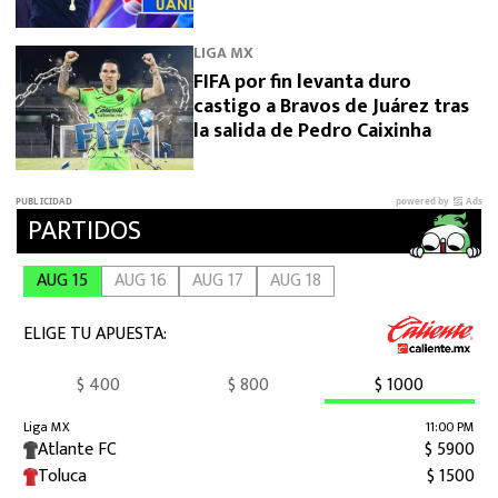
Pizarro en Tigres
LIGA MX
FIFA por fin levanta duro
castigo a Bravos de Juárez tras
la salida de Pedro Caixinha