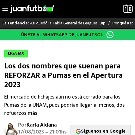
Así quedó la Tabla General de Leagues Cup
Por qué Katia
Es tendencia:
Saltar
ÚNETE AL WHATSAPP DE JUANFUTBOL
LO ÚLTIMO
al
contenido
LIGA MX
LIGA MX
Los dos nombres que suenan para
RAYADOS
REFORZAR a Pumas en el Apertura
PUMAS
2023
ATLANTE
El mercado de fichajes aún no está cerrado para los
Pumas de la UNAM, pues podrían llegar al menos, dos
SELECCIÓN MEXICANA
refuerzos más
Por
Karla Aldana
FUTBOL INTERNACIONAL
Síguenos en Google
17/08/2023 – 21:01hs