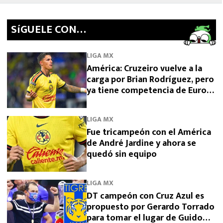
SíGUELE CON…
LIGA MX
América: Cruzeiro vuelve a la
carga por Brian Rodríguez, pero
ya tiene competencia de Europa
y Arabia
LIGA MX
Fue tricampeón con el América
de André Jardine y ahora se
quedó sin equipo
LIGA MX
DT campeón con Cruz Azul es
propuesto por Gerardo Torrado
para tomar el lugar de Guido