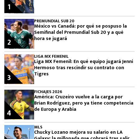
1
PREMUNDIAL SUB 20
México vs Canadá: por qué se pospuso la
Semifinal del Premundial Sub 20 y a qué
hora se jugará
2
LIGA MX FEMENIL
Liga MX Femenil: En qué equipo jugará Jenni
Hermoso tras rescindir su contrato con
Tigres
3
FICHAJES 2026
América: Cruzeiro vuelve a la carga por
Brian Rodríguez, pero ya tiene competencia
de Europa y Arabia
4
MLS
Chucky Lozano mejora su salario en LA
Galaxy: la millonada que cobrará tras salir