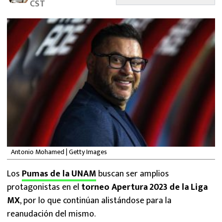
CST
MEXICANOS EN EL EXTRANJERO
FUTBOL ESTUFA
FÓRMULA 1
BOXEO
LIGA MX
NFL
Antonio Mohamed | Getty Images
Los
Pumas de la UNAM
buscan ser amplios
protagonistas en el
torneo Apertura 2023 de la Liga
MX
, por lo que continúan alistándose para la
reanudación del mismo.