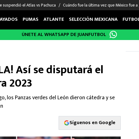
e suspendió el Atlas vs Pachuca
Cuándo fue la última vez que México fue a
AYADOS
PUMAS
ATLANTE
SELECCIÓN MEXICANA
FUTBO
ÚNETE AL WHATSAPP DE JUANFUTBOL
OS EN EL EXTRANJERO
FIGURAS
DEPORTES
cias
Keylor Navas
MMA UFC
énez
Chicharito Hernández
Fórmula 1
LA! Así se disputará el
choa
Sergio Ramos
Boxeo
uerta
Giorgos Giakoumakis
Béisbol
ra 2023
varez
André Jardine
NFL
o Giménez
NBA
o, los Panzas verdes del León dieron cátedra y se
 Huescas
Más deportes
in
Síguenos en Google