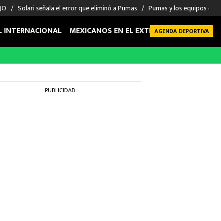
 JO
Solari señala el error que eliminó a Pumas
Pumas y los equipos eli
L INTERNACIONAL
MEXICANOS EN EL EXTRANJERO
FUTBOL 
AGENDA DEPORTIVA
PUBLICIDAD