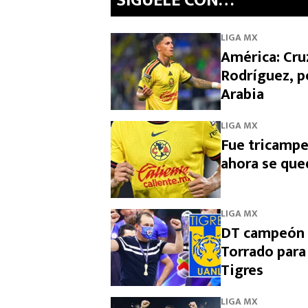
SíGUELE CON…
LIGA MX
América: Cruz
Rodríguez, p
Arabia
LIGA MX
Fue tricampe
ahora se que
LIGA MX
DT campeón c
Torrado para
Tigres
LIGA MX