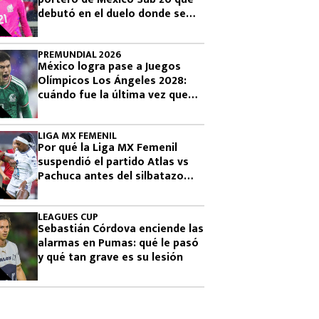
debutó en el duelo donde se
logró el boleto olímpico
PREMUNDIAL 2026
México logra pase a Juegos
Olímpicos Los Ángeles 2028:
cuándo fue la última vez que
había clasificado
LIGA MX FEMENIL
Por qué la Liga MX Femenil
suspendió el partido Atlas vs
Pachuca antes del silbatazo
final
LEAGUES CUP
Sebastián Córdova enciende las
alarmas en Pumas: qué le pasó
y qué tan grave es su lesión