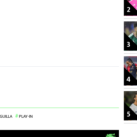
2
3
4
5
IGUILLA
PLAY-IN