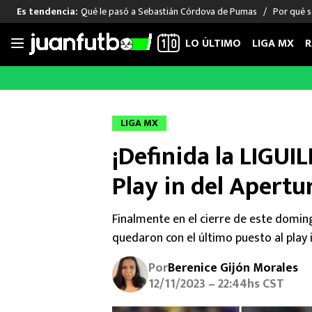
Qué le pasó a Sebastián Córdova de Pumas
Por qué s
Es tendencia:
LO ÚLTIMO
LIGA MX
R
Saltar
al
LIGA MX
FUT INTERNACIONAL
MEXICAN
contenido
Las Noticias
Las Noticias
Las Noti
LIGA MX
Club América
Selección Mexicana
Raúl Jim
¡Definida la LIGUIL
Cruz Azul
Champions League
Memo O
Pumas
Europa League
Chino H
Play in del Apertu
Rayados
Real Madrid
Edson Ál
Chivas de Guadalajara
Barcelona
Santiag
Finalmente en el cierre de este doming
Atlante
Rodrigo
quedaron con el último puesto al play 
Liga MX Femenil
Por
Berenice Gijón Morales
12/11/2023 – 22:44hs CST