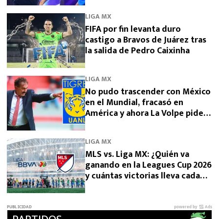
LIGA MX
FIFA por fin levanta duro
castigo a Bravos de Juárez tras
la salida de Pedro Caixinha
LIGA MX
No pudo trascender con México
en el Mundial, fracasó en
América y ahora La Volpe pide
dirigir a Tigres
LIGA MX
MLS vs. Liga MX: ¿Quién va
ganando en la Leagues Cup 2026
y cuántas victorias lleva cada
una?