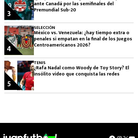
ante Canadá por las semifinales del
Premundial Sub-20
3
SELECCIÓN
México vs. Venezuela: ¿hay tiempo extra o
penales si empatan en la final de los Juegos
Centroamericanos 2026?
4
TENIS
¿Rafa Nadal como Woody de Toy Story? El
insólito video que conquista las redes
5