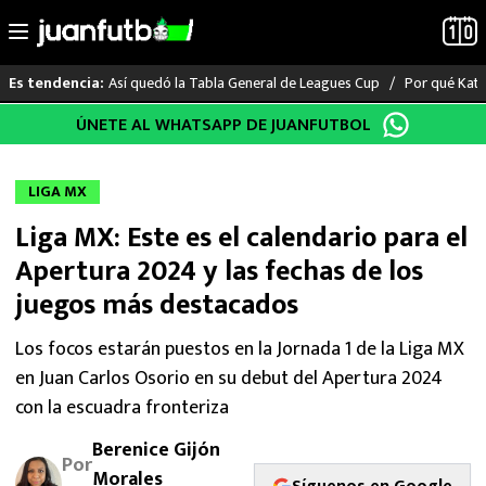
Así quedó la Tabla General de Leagues Cup
Por qué Katia
Es tendencia:
Saltar
ÚNETE AL WHATSAPP DE JUANFUTBOL
LO ÚLTIMO
al
contenido
LIGA MX
LIGA MX
Liga MX: Este es el calendario para el
RAYADOS
Apertura 2024 y las fechas de los
PUMAS
juegos más destacados
ATLANTE
Los focos estarán puestos en la Jornada 1 de la Liga MX
en Juan Carlos Osorio en su debut del Apertura 2024
SELECCIÓN MEXICANA
con la escuadra fronteriza
Berenice Gijón
FUTBOL INTERNACIONAL
Por
Morales