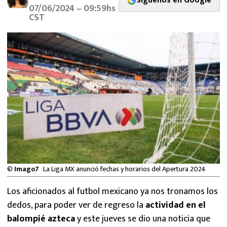
Síguenos en Google
MEXICANOS EN EL EXTRANJERO
07/06/2024 – 09:59hs
CST
FUTBOL ESTUFA
FÓRMULA 1
BOXEO
LIGA MX
NFL
©
Imago7
La Liga MX anunció fechas y horarios del Apertura 2024
Los aficionados al futbol mexicano ya nos tronamos los
dedos, para poder ver de regreso la
actividad en el
balompié azteca
y este jueves se dio una noticia que