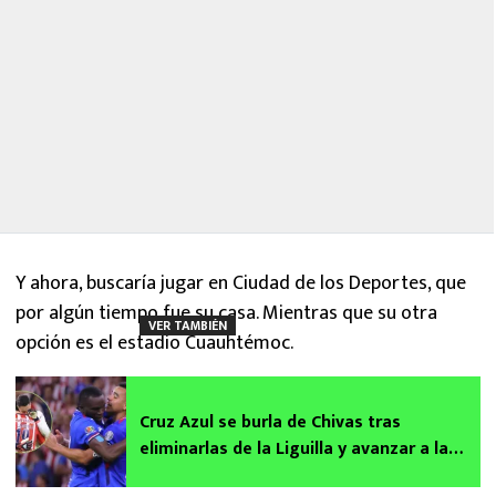
Y ahora, buscaría jugar en Ciudad de los Deportes, que
por algún tiempo fue su casa. Mientras que su otra
VER TAMBIÉN
opción es el estadio Cuauhtémoc.
Cruz Azul se burla de Chivas tras
eliminarlas de la Liguilla y avanzar a la
Gran Final del Clausura 2026