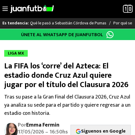
Qué le pasó a Sebastián Córdova de Pumas
Por qué se s
Es tendencia:
Saltar
ÚNETE AL WHATSAPP DE JUANFUTBOL
LO ÚLTIMO
al
contenido
LIGA MX
LIGA MX
La FIFA los ‘corre’ del Azteca: El
RAYADOS
estadio donde Cruz Azul quiere
PUMAS
jugar por el título del Clausura 2026
ATLANTE
Tras su pase a la Gran Final del Clausura 2026, Cruz Azul
ya analiza su sede para el partido y quiere regresar a un
SELECCIÓN MEXICANA
estadio con historia.
Por
Emma Fermin
FUTBOL INTERNACIONAL
Síguenos en Google
17/05/2026 – 16:50hs