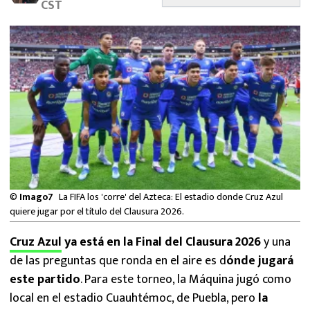
CST
MEXICANOS EN EL EXTRANJERO
FUTBOL ESTUFA
FÓRMULA 1
BOXEO
LIGA MX
NFL
©
Imago7
La FIFA los 'corre' del Azteca: El estadio donde Cruz Azul
quiere jugar por el título del Clausura 2026.
Cruz Azul
ya está en la Final del Clausura 2026
y una
de las preguntas que ronda en el aire es d
ónde jugará
este partido
. Para este torneo, la Máquina jugó como
local en el estadio Cuauhtémoc, de Puebla, pero
la