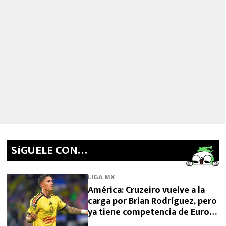
SíGUELE CON…
LIGA MX
América: Cruzeiro vuelve a la
carga por Brian Rodríguez, pero
ya tiene competencia de Europa
y Arabia