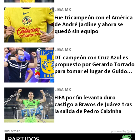
LIGA MX
Fue tricampeón con el América
de André Jardine y ahora se
quedó sin equipo
LIGA MX
DT campeón con Cruz Azul es
propuesto por Gerardo Torrado
para tomar el lugar de Guido
Pizarro en Tigres
LIGA MX
FIFA por fin levanta duro
castigo a Bravos de Juárez tras
la salida de Pedro Caixinha