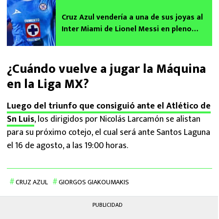
Cruz Azul vendería a una de sus joyas al
Inter Miami de Lionel Messi en pleno
Apertura 2025
¿Cuándo vuelve a jugar la Máquina
en la Liga MX?
Luego del triunfo que consiguió ante el Atlético de
Sn Luis
, los dirigidos por Nicolás Larcamón se alistan
para su próximo cotejo, el cual será ante Santos Laguna
el 16 de agosto, a las 19:00 horas.
CRUZ AZUL
GIORGOS GIAKOUMAKIS
PUBLICIDAD