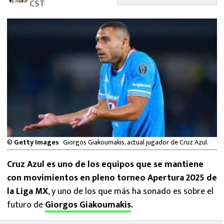
CST
MEXICANOS EN EL EXTRANJERO
FUTBOL ESTUFA
FÓRMULA 1
BOXEO
LIGA MX
NFL
©
Getty Images
Giorgos Giakoumakis, actual jugador de Cruz Azul.
Cruz Azul es uno de los equipos que se mantiene
con movimientos en pleno torneo Apertura 2025 de
la Liga MX
, y uno de los que más ha sonado es sobre el
futuro de
Giorgos Giakoumakis
.