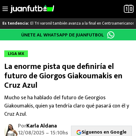
El Tri varonil también avanza a la final en Centroamericanos
Es tendencia:
Saltar
ÚNETE AL WHATSAPP DE JUANFUTBOL
LO ÚLTIMO
al
contenido
LIGA MX
LIGA MX
La enorme pista que definiría el
RAYADOS
futuro de Giorgos Giakoumakis en
PUMAS
Cruz Azul
ATLANTE
Mucho se ha hablado del futuro de Georgios
Giakoumakis, quien ya tendría claro qué pasará con él y
SELECCIÓN MEXICANA
Cruz Azul.
Por
Karla Aldana
FUTBOL INTERNACIONAL
Síguenos en Google
12/08/2025 – 15:10hs