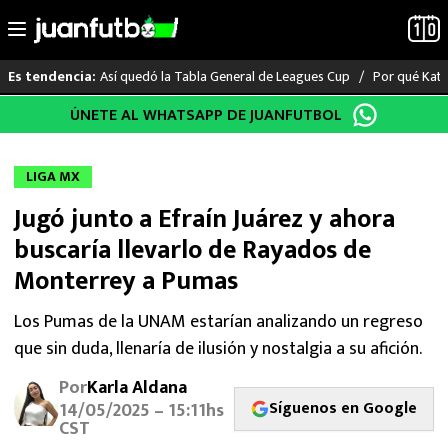
Así quedó la Tabla General de Leagues Cup
Por qué Katia
Es tendencia:
Saltar
ÚNETE AL WHATSAPP DE JUANFUTBOL
LO ÚLTIMO
al
contenido
LIGA MX
LIGA MX
Jugó junto a Efraín Juárez y ahora
RAYADOS
buscaría llevarlo de Rayados de
PUMAS
Monterrey a Pumas
ATLANTE
Los Pumas de la UNAM estarían analizando un regreso
que sin duda, llenaría de ilusión y nostalgia a su afición.
SELECCIÓN MEXICANA
Por
Karla Aldana
Síguenos en Google
14/05/2025 – 15:11hs
FUTBOL INTERNACIONAL
CST