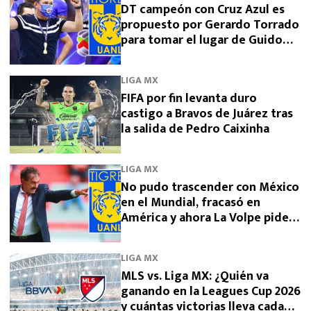
DT campeón con Cruz Azul es
propuesto por Gerardo Torrado
para tomar el lugar de Guido
Pizarro en Tigres
LIGA MX
FIFA por fin levanta duro
castigo a Bravos de Juárez tras
la salida de Pedro Caixinha
LIGA MX
No pudo trascender con México
en el Mundial, fracasó en
América y ahora La Volpe pide
dirigir a Tigres
LIGA MX
MLS vs. Liga MX: ¿Quién va
ganando en la Leagues Cup 2026
y cuántas victorias lleva cada