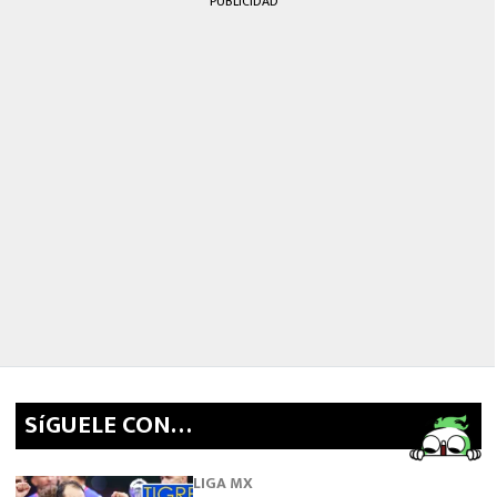
PUBLICIDAD
SíGUELE CON…
LIGA MX