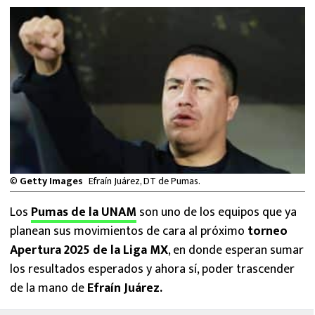
MEXICANOS EN EL EXTRANJERO
FUTBOL ESTUFA
FÓRMULA 1
BOXEO
LIGA MX
©
Getty Images
Efraín Juárez, DT de Pumas.
NFL
Los
Pumas de la UNAM
son uno de los equipos que ya
planean sus movimientos de cara al próximo
torneo
Apertura 2025 de la Liga MX
, en donde esperan sumar
los resultados esperados y ahora sí, poder trascender
de la mano de
Efraín Juárez.