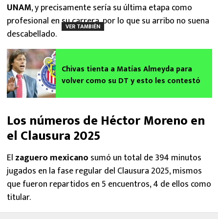
UNAM
, y precisamente sería su última etapa como
profesional en su carrera, por lo que su arribo no suena
VER TAMBIÉN
descabellado.
Chivas tienta a Matías Almeyda para
volver como su DT y esto les contestó
Los números de Héctor Moreno en
el Clausura 2025
El
zaguero mexicano
sumó un total de 394 minutos
jugados en la fase regular del Clausura 2025, mismos
que fueron repartidos en 5 encuentros, 4 de ellos como
titular.