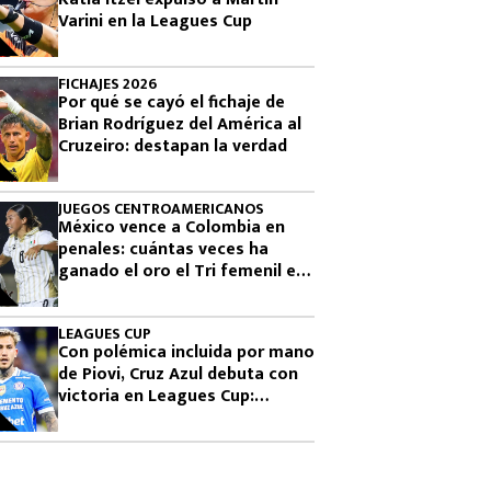
Varini en la Leagues Cup
FICHAJES 2026
Por qué se cayó el fichaje de
Brian Rodríguez del América al
Cruzeiro: destapan la verdad
JUEGOS CENTROAMERICANOS
México vence a Colombia en
penales: cuántas veces ha
ganado el oro el Tri femenil en
los Juegos Centroamericanos
LEAGUES CUP
Con polémica incluida por mano
de Piovi, Cruz Azul debuta con
victoria en Leagues Cup:
cuándo vuelve a jugar