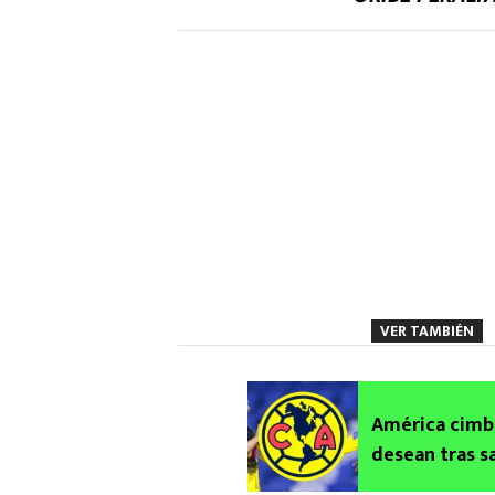
VER TAMBIÉN
América cimbr
desean tras s
2026