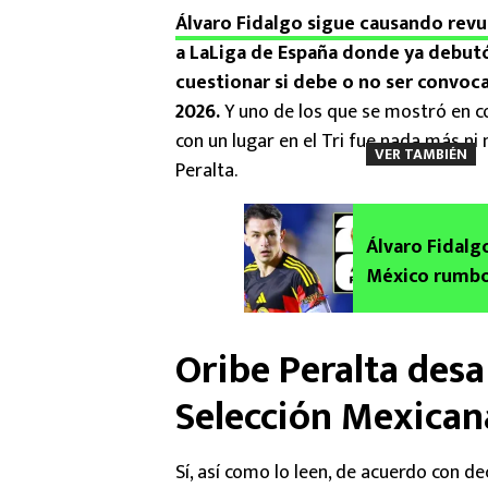
Álvaro Fidalgo sigue causando revu
a LaLiga de España donde ya debut
cuestionar si debe o no ser convoc
2026.
Y uno de los que se mostró en c
con un lugar en el Tri fue nada más ni
VER TAMBIÉN
Peralta.
Álvaro Fidalg
México rumbo 
Oribe Peralta desa
Selección Mexican
Sí, así como lo leen, de acuerdo con d