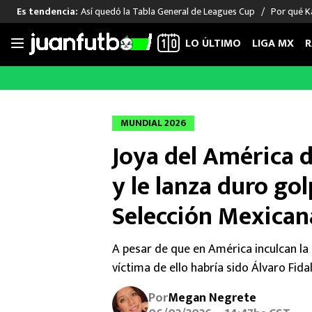
Así quedó la Tabla General de Leagues Cup
Por qué Ka
Es tendencia:
LO ÚLTIMO
LIGA MX
R
Saltar
al
LIGA MX
FUT INTERNACIONAL
MEXICAN
contenido
Las Noticias
Las Noticias
Las Noti
MUNDIAL 2026
Club América
Selección Mexicana
Raúl Jim
Joya del América d
Cruz Azul
Champions League
Memo O
Pumas
Europa League
Chino H
y le lanza duro go
Rayados
Real Madrid
Edson Ál
Selección Mexican
Chivas de Guadalajara
Barcelona
Santiag
Atlante
Rodrigo
A pesar de que en América inculcan la l
Liga MX Femenil
víctima de ello habría sido Álvaro Fida
Por
Megan Negrete