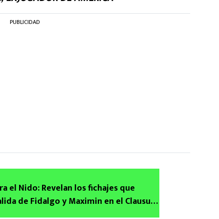
PUBLICIDAD
a el Nido: Revelan los fichajes que
alida de Fidalgo y Maximin en el Clausura