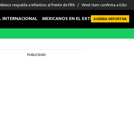
México respalda a Infantino al frente de FIFA
West Ham confirma a Edson Á
L INTERNACIONAL
MEXICANOS EN EL EXTRANJERO
FUTBOL 
AGENDA DEPORTIVA
PUBLICIDAD