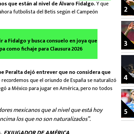
s que están al nivel de Álvaro Fidalgo.
Y que
2
ahora futbolista del Betis según el Campeón
ir a Fidalgo y busca consuelo en joya que
3
pa como fichaje para Clausura 2026
e Peralta dejó entrever que no considera que
4
 recordemos que el oriundo de España se naturalizó
egó a México para jugar en América, pero no todos
ores mexicanos que al nivel que está hoy
5
ncima los que no son naturalizados”.
A, EXJUGADOR DE AMÉRICA