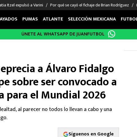
tia Itzel expulsó a Varini
Por qué se cayó el fichaje de Brian Rodríguez
AYADOS
PUMAS
ATLANTE
SELECCIÓN MEXICANA
FUTBO
ÚNETE AL WHATSAPP DE JUANFUTBOL
OS EN EL EXTRANJERO
FIGURAS
DEPORTES
cias
Keylor Navas
MMA UFC
énez
Chicharito Hernández
Fórmula 1
eprecia a Álvaro Fidalgo
choa
Sergio Ramos
Boxeo
uerta
Giorgos Giakoumakis
Béisbol
lpe sobre ser convocado a
varez
André Jardine
NFL
a para el Mundial 2026
o Giménez
NBA
 Huescas
Más deportes
ealtad, al parecer no todos lo llevan a cabo y una
lgo.
Síguenos en Google