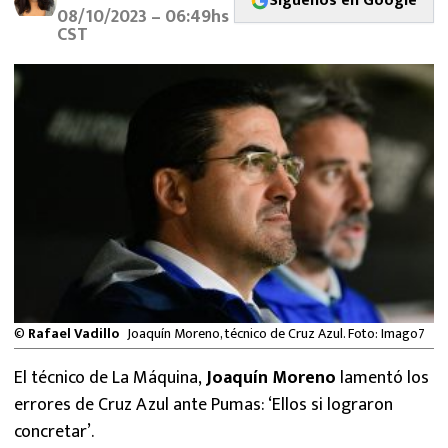
Síguenos en Google
MEXICANOS EN EL EXTRANJERO
08/10/2023 – 06:49hs
CST
FUTBOL ESTUFA
FÓRMULA 1
BOXEO
LIGA MX
NFL
©
Rafael Vadillo
Joaquín Moreno, técnico de Cruz Azul. Foto: Imago7
El técnico de La Máquina,
Joaquín Moreno
lamentó los
errores de Cruz Azul ante Pumas: ‘Ellos si lograron
concretar’.