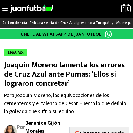
Erik Lira se iría de Cruz Azul ¡pero no a Europa!
Muere pad
Es tendencia:
Saltar
ÚNETE AL WHATSAPP DE JUANFUTBOL
LO ÚLTIMO
al
contenido
LIGA MX
LIGA MX
Joaquín Moreno lamenta los errores
RAYADOS
de Cruz Azul ante Pumas: ‘Ellos si
PUMAS
lograron concretar’
ATLANTE
Para Joaquín Moreno, las equivocaciones de los
cementeros y el talento de César Huerta lo que definió
SELECCIÓN MEXICANA
la goleada que sufrió su equipo
Berenice Gijón
FUTBOL INTERNACIONAL
Por
Morales