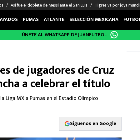
os
Así fue el doblete de Messi ante el San Luis
Tigres va por joya mundi
AYADOS
PUMAS
ATLANTE
SELECCIÓN MEXICANA
FUTBO
ÚNETE AL WHATSAPP DE JUANFUTBOL
OS EN EL EXTRANJERO
FIGURAS
DEPORTES
cias
Keylor Navas
MMA UFC
énez
Chicharito Hernández
Fórmula 1
es de jugadores de Cruz
choa
Sergio Ramos
Boxeo
uerta
Giorgos Giakoumakis
Béisbol
ncha a celebrar el título
varez
André Jardine
NFL
o Giménez
NBA
e la Liga MX a Pumas en el Estadio Olímpico
 Huescas
Más deportes
Síguenos en Google