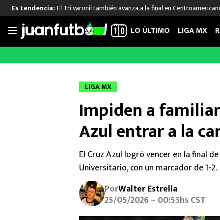
El Tri varonil también avanza a la final en Centroamerican
Es tendencia:
LO ÚLTIMO
LIGA MX
R
Saltar
al
LIGA MX
FUT INTERNACIONAL
MEXICAN
contenido
Las Noticias
Las Noticias
Las Noti
LIGA MX
Club América
Selección Mexicana
Raúl Jim
Impiden a familiar
Cruz Azul
Champions League
Memo O
Pumas
Europa League
Chino H
Azul entrar a la ca
Rayados
Real Madrid
Edson Ál
Chivas de Guadalajara
Barcelona
Santiag
El Cruz Azul logró vencer en la final d
Atlante
Rodrigo
Universitario, con un marcador de 1-2.
Liga MX Femenil
Por
Walter Estrella
25/05/2026 – 00:53hs CST