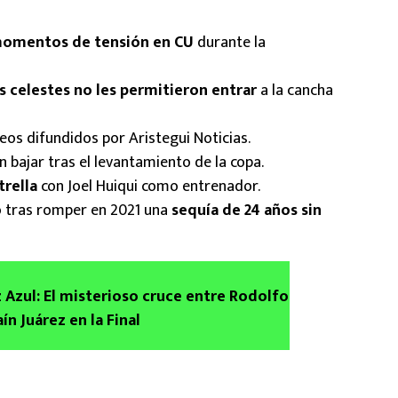
omentos de tensión en CU
durante la
s celestes no les permitieron entrar
a la cancha
eos difundidos por Aristegui Noticias.
n bajar tras el levantamiento de la copa.
rella
con Joel Huiqui como entrenador.
o tras romper en 2021 una
sequía de 24 años sin
 Azul: El misterioso cruce entre Rodolfo
ín Juárez en la Final