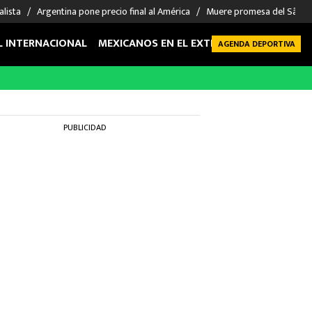
alista
Argentina pone precio final al América
Muere promesa del São P
L INTERNACIONAL
MEXICANOS EN EL EXTRANJERO
FUTBOL 
AGENDA DEPORTIVA
PUBLICIDAD