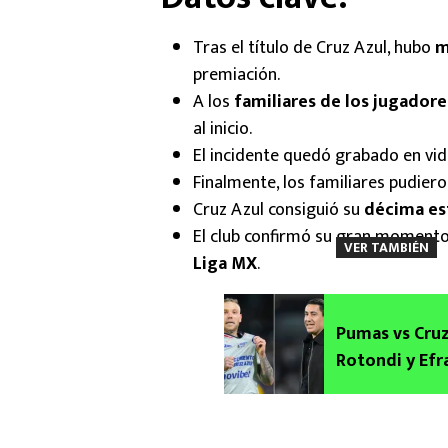
Tras el título de Cruz Azul, hubo
m
premiación.
A los
familiares de los jugadore
al inicio.
El incidente quedó grabado en vid
Finalmente, los familiares pudiero
Cruz Azul consiguió su
décima est
El club confirmó su gran moment
VER TAMBIÉN
Liga MX
.
Pumas vs Cruz
Rotondi y Efra