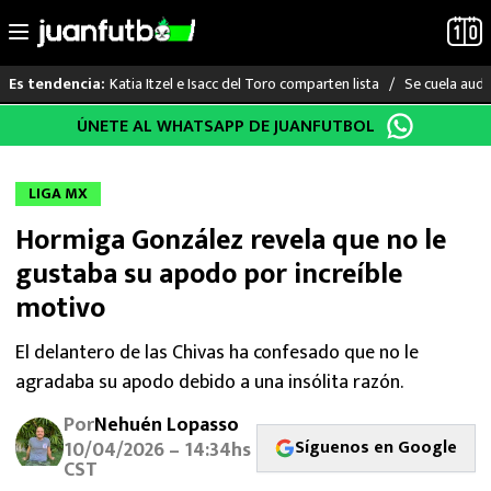
Katia Itzel e Isacc del Toro comparten lista
Se cuela audi
Es tendencia:
Saltar
ÚNETE AL WHATSAPP DE JUANFUTBOL
LO ÚLTIMO
al
contenido
LIGA MX
LIGA MX
Hormiga González revela que no le
RAYADOS
gustaba su apodo por increíble
PUMAS
motivo
ATLANTE
El delantero de las Chivas ha confesado que no le
agradaba su apodo debido a una insólita razón.
SELECCIÓN MEXICANA
Por
Nehuén Lopasso
Síguenos en Google
10/04/2026 – 14:34hs
FUTBOL INTERNACIONAL
CST