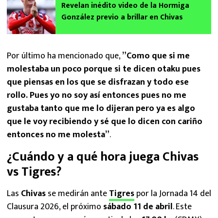
Revelan inédito video de la Hormiga
González previo a brillar en Chivas
Por último ha mencionado que,
”Como que si me
molestaba un poco porque si te dicen otaku pues
que piensas en los que se disfrazan y todo ese
rollo. Pues yo no soy así entonces pues no me
gustaba tanto que me lo dijeran pero ya es algo
que le voy recibiendo y sé que lo dicen con cariño
entonces no me molesta”
.
¿Cuándo y a qué hora juega Chivas
vs Tigres?
Las
Chivas
se medirán ante
Tigres
por la Jornada 14 del
Clausura 2026, el próximo
sábado 11 de abril
. Este