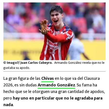
MEXICANOS EN EL EXTRANJERO
FUTBOL ESTUFA
FÓRMULA 1
BOXEO
LIGA MX
©
Imago7/ Juan Carlos Cubeyro.
Armando González revela que no le
NFL
gustaba su apodo.
La gran figura de las
Chivas
en lo que va del Clausura
2026, es sin dudas
Armando González
. Su fama ha
hecho que se le otorguen una gran cantidad de apodos,
pero
hay uno en particular que no le agradaba para
nada
.