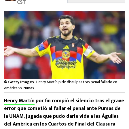
CST
MEXICANOS EN EL EXTRANJERO
FUTBOL ESTUFA
FÓRMULA 1
BOXEO
LIGA MX
NFL
©
Getty Images
Henry Martín pide disculpas tras penal fallado en
América vs Pumas
Henry Martín
por fin rompió el silencio tras el grave
error que cometió al fallar el penal ante Pumas de
la UNAM, jugada que pudo darle vida a las Águilas
del América en los Cuartos de Final del Clausura