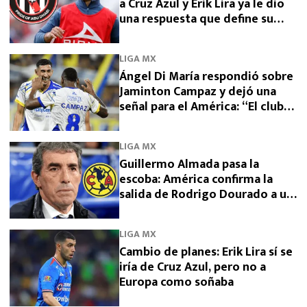
a Cruz Azul y Erik Lira ya le dio
una respuesta que define su
futuro
LIGA MX
Ángel Di María respondió sobre
Jaminton Campaz y dejó una
señal para el América: “El club
necesita una venta”
LIGA MX
Guillermo Almada pasa la
escoba: América confirma la
salida de Rodrigo Dourado a un
rival directo
LIGA MX
Cambio de planes: Erik Lira sí se
iría de Cruz Azul, pero no a
Europa como soñaba