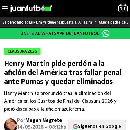
Erik Lira ya tiene respuesta al Al Jazira
Muere padre de Li
Es tendencia:
Saltar
ÚNETE AL WHATSAPP DE JUANFUTBOL
LO ÚLTIMO
al
contenido
LIGA MX
CLAUSURA 2026
Henry Martín pide perdón a la
RAYADOS
afición del América tras fallar penal
PUMAS
ante Pumas y quedar eliminados
ATLANTE
Henry Martín se pronunció tras la eliminación del
América en los Cuartos de Final del Clausura 2026 y
SELECCIÓN MEXICANA
pidió disculpas a la afición azulcrema.
Por
Megan Negrete
FUTBOL INTERNACIONAL
Síguenos en Google
14/05/2026 – 08:12hs