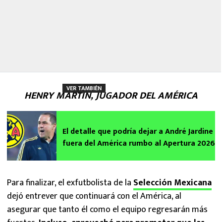
VER TAMBIÉN
HENRY MARTÍN, JUGADOR DEL AMÉRICA
El detalle que podría dejar a André Jardine
fuera del América rumbo al Apertura 2026
Para finalizar, el exfutbolista de la
Selección Mexicana
dejó entrever que continuará con el América, al
asegurar que tanto él como el equipo regresarán más