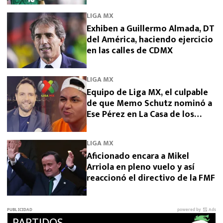
LIGA MX
Exhiben a Guillermo Almada, DT
del América, haciendo ejercicio
en las calles de CDMX
LIGA MX
Equipo de Liga MX, el culpable
de que Memo Schutz nominó a
Ese Pérez en La Casa de los
Famosos 2026
LIGA MX
Aficionado encara a Mikel
Arriola en pleno vuelo y así
reaccionó el directivo de la FMF