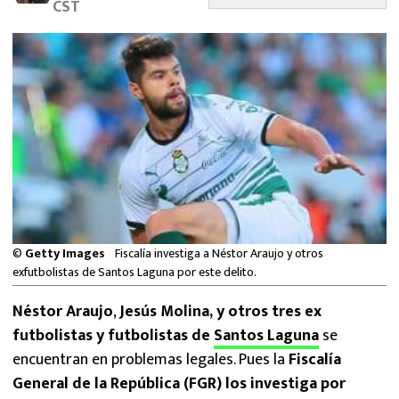
CST
MEXICANOS EN EL EXTRANJERO
FUTBOL ESTUFA
FÓRMULA 1
BOXEO
LIGA MX
NFL
©
Getty Images
Fiscalía investiga a Néstor Araujo y otros
exfutbolistas de Santos Laguna por este delito.
Néstor Araujo
,
Jesús Molina, y otros tres ex
futbolistas y futbolistas de
Santos Laguna
se
encuentran en problemas legales. Pues la
Fiscalía
General de la República (FGR) los investiga por