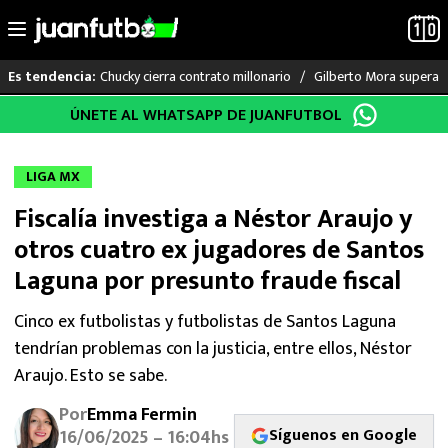
Chucky cierra contrato millonario
Gilberto Mora supera a
Es tendencia:
Saltar
ÚNETE AL WHATSAPP DE JUANFUTBOL
LO ÚLTIMO
al
contenido
LIGA MX
LIGA MX
Fiscalía investiga a Néstor Araujo y
RAYADOS
otros cuatro ex jugadores de Santos
PUMAS
Laguna por presunto fraude fiscal
ATLANTE
Cinco ex futbolistas y futbolistas de Santos Laguna
tendrían problemas con la justicia, entre ellos, Néstor
SELECCIÓN MEXICANA
Araujo. Esto se sabe.
Por
Emma Fermin
FUTBOL INTERNACIONAL
Síguenos en Google
16/06/2025 – 16:04hs