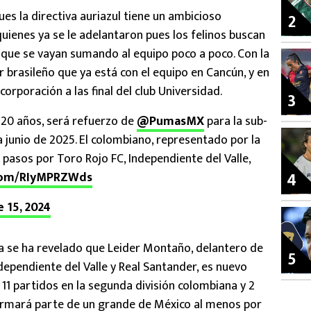
ues la directiva auriazul tiene un ambicioso
2
uienes ya se le adelantaron pues los felinos buscan
 que se vayan sumando al equipo poco a poco. Con la
 brasileño que ya está con el equipo en Cancún, y en
orporación a las final del club Universidad.
3
20 años, será refuerzo de
@PumasMX
para la sub-
 junio de 2025. El colombiano, representado por la
pasos por Toro Rojo FC, Independiente del Valle,
4
.com/RIyMPRZWds
e 15, 2024
a se ha revelado que Leider Montaño, delantero de
5
ependiente del Valle y Real Santander, es nuevo
 11 partidos en la segunda división colombiana y 2
formará parte de un grande de México al menos por