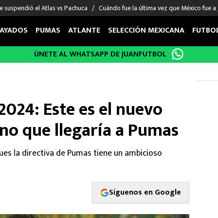
e suspendió el Atlas vs Pachuca
Cuándo fue la última vez que México fue a
AYADOS
PUMAS
ATLANTE
SELECCIÓN MEXICANA
FUTBO
ÚNETE AL WHATSAPP DE JUANFUTBOL
OS EN EL EXTRANJERO
FIGURAS
DEPORTES
cias
Keylor Navas
MMA UFC
énez
Chicharito Hernández
Fórmula 1
2024: Este es el nuevo
choa
Sergio Ramos
Boxeo
uerta
Giorgos Giakoumakis
Béisbol
no que llegaría a Pumas
varez
André Jardine
NFL
o Giménez
NBA
pues la directiva de Pumas tiene un ambicioso
 Huescas
Más deportes
Síguenos en Google