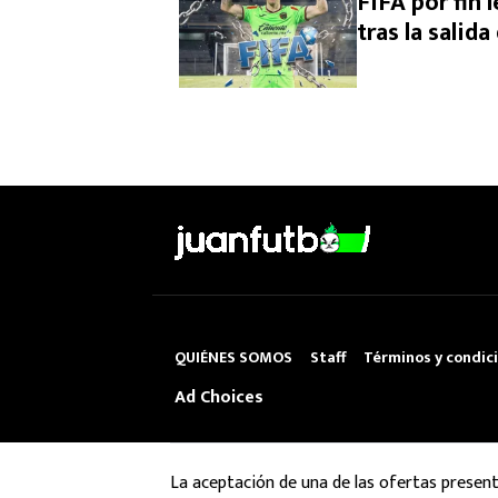
FIFA por fin 
tras la salid
QUIÉNES SOMOS
Staff
Términos y condic
Ad Choices
La aceptación de una de las ofertas presen