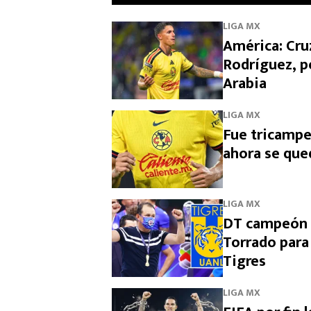
LIGA MX
América: Cruz
Rodríguez, p
Arabia
LIGA MX
Fue tricampe
ahora se que
LIGA MX
DT campeón c
Torrado para
Tigres
LIGA MX