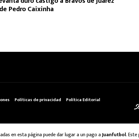
levanta duro castigo a Bravos de Juárez
a de Pedro Caixinha
iones
Políticas de privacidad
Política Editorial
tadas en esta página puede dar lugar a un pago a
Juanfutbol
. Este