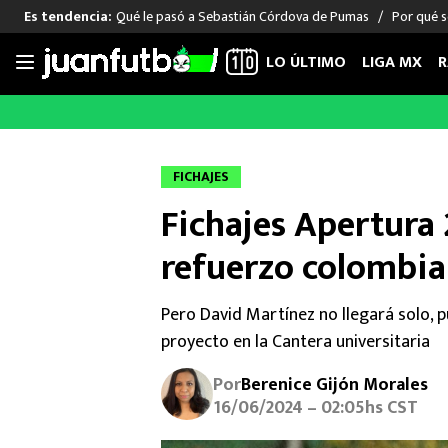
Qué le pasó a Sebastián Córdova de Pumas
Por qué s
Es tendencia:
LO ÚLTIMO
LIGA MX
R
Saltar
al
LIGA MX
FUT INTERNACIONAL
MEXICAN
contenido
Las Noticias
Las Noticias
Las Noti
FICHAJES
Club América
Selección Mexicana
Raúl Jim
Fichajes Apertura 
Cruz Azul
Champions League
Memo O
Pumas
Europa League
Chino H
refuerzo colombia
Rayados
Real Madrid
Edson Ál
Chivas de Guadalajara
Barcelona
Santiag
Pero David Martínez no llegará solo, 
Atlante
Rodrigo
proyecto en la Cantera universitaria
Liga MX Femenil
Por
Berenice Gijón Morales
16/06/2024 – 02:05hs CST