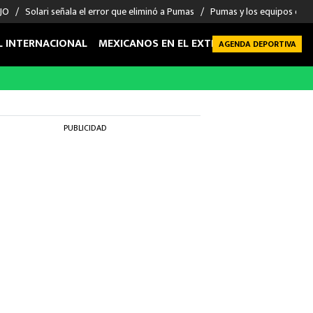
 JO
Solari señala el error que eliminó a Pumas
Pumas y los equipos eli
L INTERNACIONAL
MEXICANOS EN EL EXTRANJERO
FUTBOL 
AGENDA DEPORTIVA
PUBLICIDAD