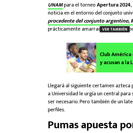
UNAM
para el torneo
Apertura 2024
,
noticia en el entorno del conjunto univ
procedente del conjunto argentino,
R
prácticamente amarrado con el equip
VER TAMBIÉN
Club América 
y acusan a la 
Llegará al siguiente certamen azteca 
a Universidad le urgía un central para
ser necesario. Pero también de un lat
perfiles.
Pumas apuesta por