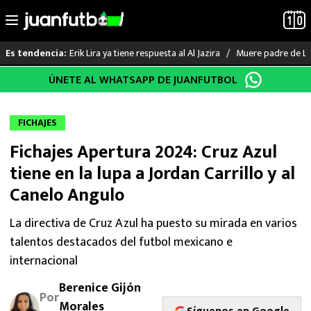
Erik Lira ya tiene respuesta al Al Jazira
Muere padre de Li
Es tendencia:
Saltar
ÚNETE AL WHATSAPP DE JUANFUTBOL
LO ÚLTIMO
al
contenido
LIGA MX
FICHAJES
Fichajes Apertura 2024: Cruz Azul
RAYADOS
tiene en la lupa a Jordan Carrillo y al
PUMAS
Canelo Angulo
ATLANTE
La directiva de Cruz Azul ha puesto su mirada en varios
talentos destacados del futbol mexicano e
SELECCIÓN MEXICANA
internacional
Berenice Gijón
FUTBOL INTERNACIONAL
Por
Morales