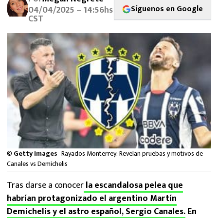
MEXICANOS EN EL EXTRANJERO
Síguenos en Google
04/04/2025 – 14:56hs
CST
FUTBOL ESTUFA
FÓRMULA 1
BOXEO
LIGA MX
NFL
©
Getty Images
Rayados Monterrey: Revelan pruebas y motivos de
Canales vs Demichelis
Tras darse a conocer
la escandalosa pelea que
habrían protagonizado el argentino Martín
Demichelis y el astro español, Sergio Canales.
En