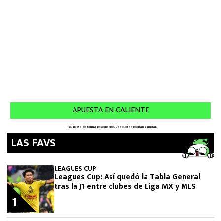
LAS FAVS
LEAGUES CUP
Leagues Cup: Así quedó la Tabla General
tras la J1 entre clubes de Liga MX y MLS
1