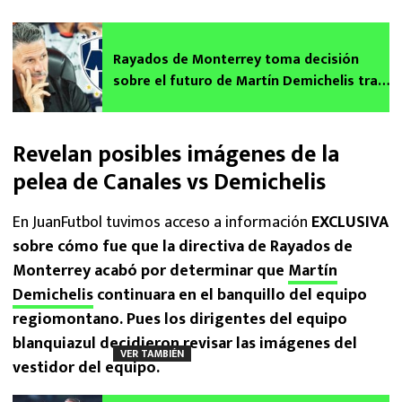
Rayados de Monterrey toma decisión
sobre el futuro de Martín Demichelis tras
pleito con Sergio Canales
Revelan posibles imágenes de la
pelea de Canales vs Demichelis
En JuanFutbol tuvimos acceso a información
EXCLUSIVA
sobre cómo fue que la directiva de Rayados de
Monterrey acabó por determinar que
Martín
Demichelis
continuara en el banquillo del equipo
regiomontano. Pues los dirigentes del equipo
blanquiazul decidieron revisar las imágenes del
VER TAMBIÉN
vestidor del equipo.