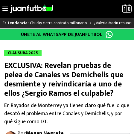
Chucky cierra contrato millonario
¿Valeria Marin renunc
Es tendencia:
Saltar
ÚNETE AL WHATSAPP DE JUANFUTBOL
LO ÚLTIMO
al
contenido
LIGA MX
CLAUSURA 2025
EXCLUSIVA: Revelan pruebas de
RAYADOS
pelea de Canales vs Demichelis que
PUMAS
desmiente y reivindicaría a uno de
ellos ¿Sergio Ramos el culpable?
ATLANTE
En Rayados de Monterrey ya tienen claro qué fue lo que
SELECCIÓN MEXICANA
desató el problema entre Canales y Demichelis, y por
qué sigue como DT.
FUTBOL INTERNACIONAL
Por
Megan Negrete