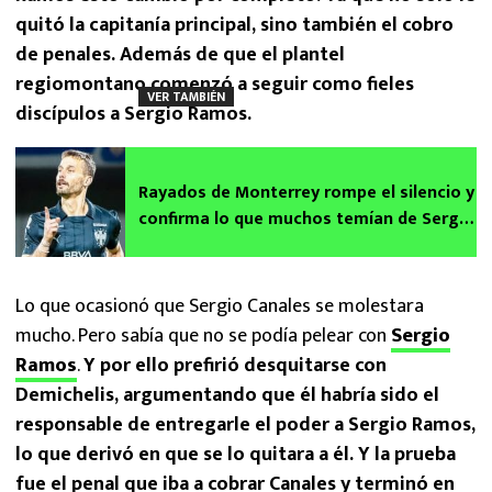
quitó la capitanía principal, sino también el cobro
de penales. Además de que el plantel
regiomontano comenzó a seguir como fieles
VER TAMBIÉN
discípulos a Sergio Ramos.
Rayados de Monterrey rompe el silencio y
confirma lo que muchos temían de Sergio
Canales
Lo que ocasionó que Sergio Canales se molestara
mucho. Pero sabía que no se podía pelear con
Sergio
Ramos
.
Y por ello prefirió desquitarse con
Demichelis, argumentando que él habría sido el
responsable de entregarle el poder a Sergio Ramos,
lo que derivó en que se lo quitara a él. Y la prueba
fue el penal que iba a cobrar Canales y terminó en