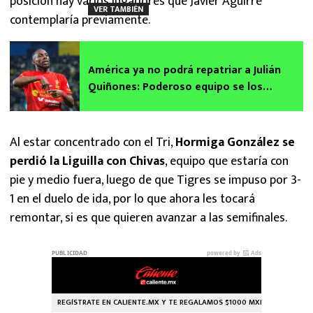
posición hay varios jugadores que Javier Aguirre
VER TAMBIÉN
contemplaría previamente.
América ya no podrá repatriar a Julián
Quiñones: Poderoso equipo se los
madruga
Al estar concentrado con el Tri,
Hormiga González se
perdió la Liguilla con Chivas
, equipo que estaría con
pie y medio fuera, luego de que Tigres se impuso por 3-
1 en el duelo de ida, por lo que ahora les tocará
remontar, si es que quieren avanzar a las semifinales.