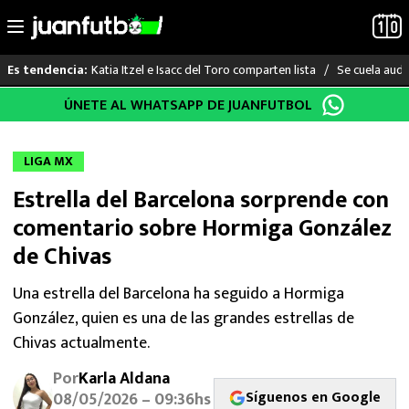
Katia Itzel e Isacc del Toro comparten lista
Se cuela audi
Es tendencia:
Saltar
ÚNETE AL WHATSAPP DE JUANFUTBOL
LO ÚLTIMO
al
contenido
LIGA MX
LIGA MX
Estrella del Barcelona sorprende con
RAYADOS
comentario sobre Hormiga González
PUMAS
de Chivas
ATLANTE
Una estrella del Barcelona ha seguido a Hormiga
González, quien es una de las grandes estrellas de
SELECCIÓN MEXICANA
Chivas actualmente.
Por
Karla Aldana
FUTBOL INTERNACIONAL
Síguenos en Google
08/05/2026 – 09:36hs