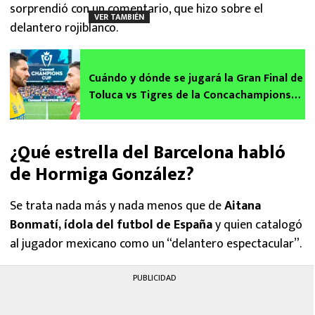
sorprendió con un comentario, que hizo sobre el
VER TAMBIÉN
delantero rojiblanco.
Cuándo y dónde se jugará la Gran Final de
Toluca vs Tigres de la Concachampions
2026
¿Qué estrella del Barcelona habló
de Hormiga González?
Se trata nada más y nada menos que de
Aitana
Bonmatí, ídola del futbol de España
y quien catalogó
al jugador mexicano como un “delantero espectacular”.
PUBLICIDAD