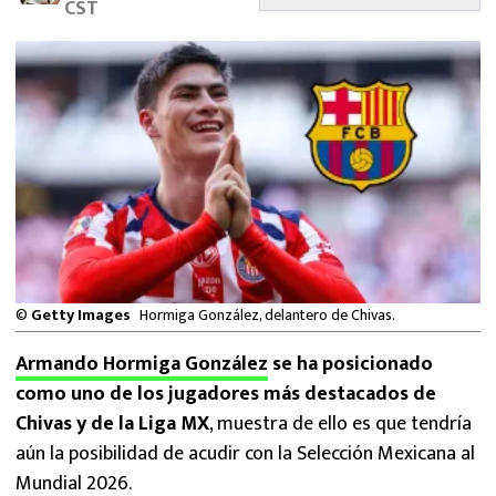
CST
MEXICANOS EN EL EXTRANJERO
FUTBOL ESTUFA
FÓRMULA 1
BOXEO
LIGA MX
NFL
©
Getty Images
Hormiga González, delantero de Chivas.
Armando Hormiga González
se ha posicionado
como uno de los jugadores más destacados de
Chivas y de la Liga MX
, muestra de ello es que tendría
aún la posibilidad de acudir con la Selección Mexicana al
Mundial 2026.