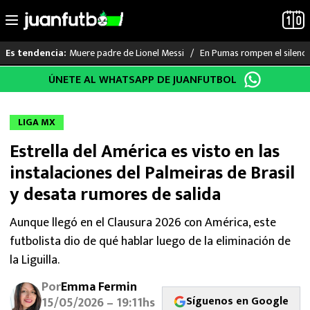
Muere padre de Lionel Messi
En Pumas rompen el silenci
Es tendencia:
Saltar
ÚNETE AL WHATSAPP DE JUANFUTBOL
LO ÚLTIMO
al
contenido
LIGA MX
LIGA MX
Estrella del América es visto en las
RAYADOS
instalaciones del Palmeiras de Brasil
PUMAS
y desata rumores de salida
ATLANTE
Aunque llegó en el Clausura 2026 con América, este
futbolista dio de qué hablar luego de la eliminación de
SELECCIÓN MEXICANA
la Liguilla.
Por
Emma Fermin
FUTBOL INTERNACIONAL
Síguenos en Google
15/05/2026 – 19:11hs