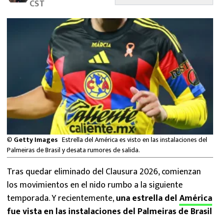
CST
MEXICANOS EN EL EXTRANJERO
FUTBOL ESTUFA
FÓRMULA 1
BOXEO
LIGA MX
NFL
©
Getty Images
Estrella del América es visto en las instalaciones del
Palmeiras de Brasil y desata rumores de salida.
Tras quedar eliminado del Clausura 2026, comienzan
los movimientos en el nido rumbo a la siguiente
temporada. Y recientemente,
una estrella del
América
fue vista en las instalaciones del Palmeiras de Brasil