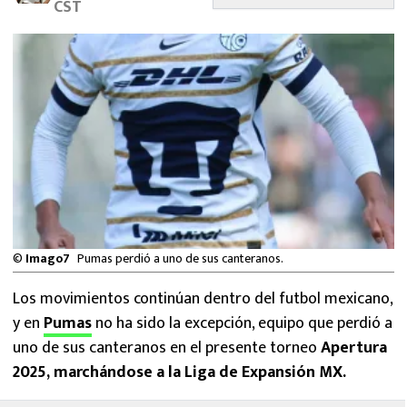
CST
MEXICANOS EN EL EXTRANJERO
FUTBOL ESTUFA
FÓRMULA 1
BOXEO
LIGA MX
NFL
©
Imago7
Pumas perdió a uno de sus canteranos.
Los movimientos continúan dentro del futbol mexicano,
y en
Pumas
no ha sido la excepción, equipo que perdió a
uno de sus canteranos en el presente torneo
Apertura
2025, marchándose a la Liga de Expansión MX.