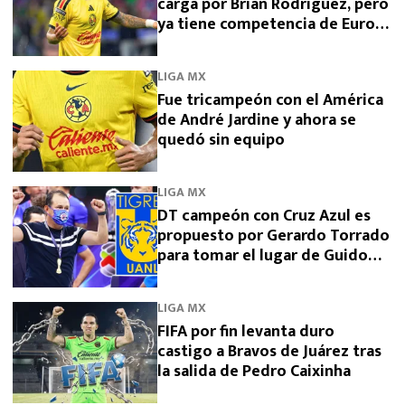
carga por Brian Rodríguez, pero
ya tiene competencia de Europa
y Arabia
LIGA MX
Fue tricampeón con el América
de André Jardine y ahora se
quedó sin equipo
LIGA MX
DT campeón con Cruz Azul es
propuesto por Gerardo Torrado
para tomar el lugar de Guido
Pizarro en Tigres
LIGA MX
FIFA por fin levanta duro
castigo a Bravos de Juárez tras
la salida de Pedro Caixinha