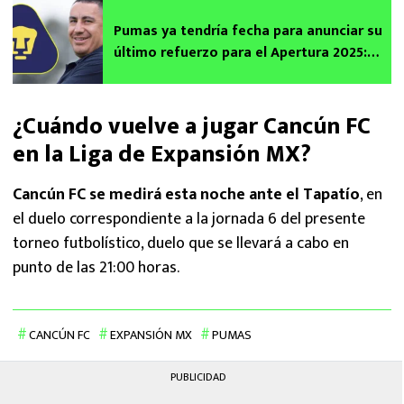
Pumas ya tendría fecha para anunciar su
último refuerzo para el Apertura 2025:
Revelan increíbles detalles
¿Cuándo vuelve a jugar Cancún FC
en la Liga de Expansión MX?
Cancún FC se medirá esta noche ante el Tapatío
, en
el duelo correspondiente a la jornada 6 del presente
torneo futbolístico, duelo que se llevará a cabo en
punto de las 21:00 horas.
CANCÚN FC
EXPANSIÓN MX
PUMAS
PUBLICIDAD