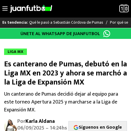
Qué le pasó a Sebastián Córdova de Pumas
Por qué se s
Es tendencia:
Saltar
ÚNETE AL WHATSAPP DE JUANFUTBOL
LO ÚLTIMO
al
contenido
LIGA MX
LIGA MX
Es canterano de Pumas, debutó en la
RAYADOS
Liga MX en 2023 y ahora se marchó a
PUMAS
la Liga de Expansión MX
ATLANTE
Un canterano de Pumas decidió dejar al equipo para
este torneo Apertura 2025 y marcharse a la Liga de
SELECCIÓN MEXICANA
Expansión MX.
Por
Karla Aldana
FUTBOL INTERNACIONAL
Síguenos en Google
06/09/2025 – 14:24hs