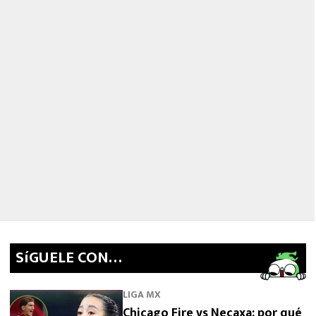
SíGUELE CON…
LIGA MX
Chicago Fire vs Necaxa: por qué