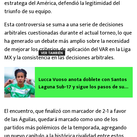
estratega del América, defendió la legitimidad del
triunfo de su equipo.
Esta controversia se suma a una serie de decisiones
arbitrales cuestionadas durante el actual torneo, lo que
ha generado un debate más amplio sobre la necesidad
de mejorar los criterios de aplicación del VAR en la Liga
VER TAMBIÉN
MX y la consistencia en las decisiones arbitrales.
Lucca Vuoso anota doblete con Santos
Laguna Sub-17 y sigue los pasos de su
padre Matías
El encuentro, que finalizó con marcador de 2-1 a favor
de las Águilas, quedará marcado como uno de los
partidos más polémicos de la temporada, agregando
un nuevo capítulo a la histórica rivalidad entre estos