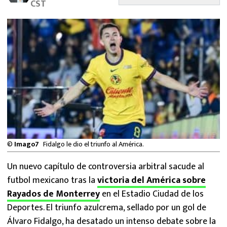
CST
MEXICANOS EN EL EXTRANJERO
FUTBOL ESTUFA
FÓRMULA 1
BOXEO
LIGA MX
NFL
©
Imago7
Fidalgo le dio el triunfo al América.
Un nuevo capítulo de controversia arbitral sacude al
futbol mexicano tras la
victoria del América sobre
Rayados de Monterrey
en el Estadio Ciudad de los
Deportes. El triunfo azulcrema, sellado por un gol de
Álvaro Fidalgo, ha desatado un intenso debate sobre la