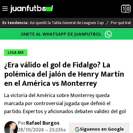
Así quedó la Tabla General de Leagues Cup
Por qué Katia
Es tendencia:
Saltar
ÚNETE AL WHATSAPP DE JUANFUTBOL
LO ÚLTIMO
al
contenido
LIGA MX
LIGA MX
¿Era válido el gol de Fidalgo? La
RAYADOS
polémica del jalón de Henry Martín
PUMAS
en el América vs Monterrey
ATLANTE
La victoria del América sobre Monterrey queda
marcada por controversial jugada que definió el
SELECCIÓN MEXICANA
partido. Expertos y aficionados debaten validez del gol
Por
Rafael Burgos
FUTBOL INTERNACIONAL
Síguenos en Google
28/10/2024 – 23:23hs