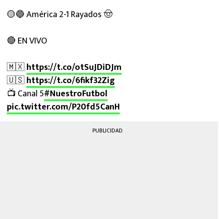
🟡🔵 América 2-1 Rayados 🤠
🔴 EN VIVO
🇲🇽
https://t.co/otSuJDiDJm
🇺🇸
https://t.co/6fikf32Zig
📺 Canal 5
#NuestroFutbol
pic.twitter.com/P20fd5CanH
PUBLICIDAD