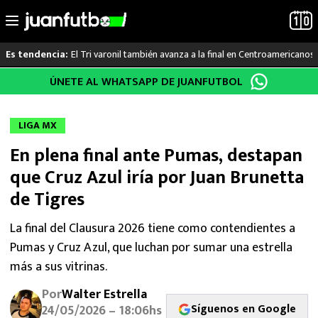
El Tri varonil también avanza a la final en Centroamericanos
Es tendencia:
Saltar
ÚNETE AL WHATSAPP DE JUANFUTBOL
LO ÚLTIMO
al
contenido
LIGA MX
LIGA MX
En plena final ante Pumas, destapan
RAYADOS
que Cruz Azul iría por Juan Brunetta
PUMAS
de Tigres
ATLANTE
La final del Clausura 2026 tiene como contendientes a
Pumas y Cruz Azul, que luchan por sumar una estrella
SELECCIÓN MEXICANA
más a sus vitrinas.
Por
Walter Estrella
FUTBOL INTERNACIONAL
Síguenos en Google
24/05/2026 – 18:06hs