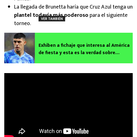
La llegada de Brunetta haría que Cruz Azul tenga un
plantel todavía más poderoso
para el siguiente
VER TAMBIÉN
torneo.
Exhiben a fichaje que interesa al América
de fiesta y esta es la verdad sobre
Brunetta