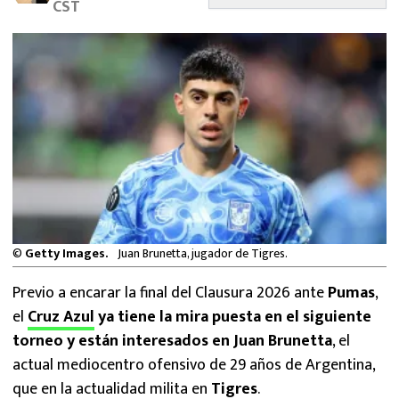
CST
MEXICANOS EN EL EXTRANJERO
FUTBOL ESTUFA
FÓRMULA 1
BOXEO
LIGA MX
NFL
©
Getty Images.
Juan Brunetta, jugador de Tigres.
Previo a encarar la final del Clausura 2026 ante
Pumas
,
el
Cruz Azul
ya tiene la mira puesta en el siguiente
torneo y están interesados en Juan Brunetta
, el
actual mediocentro ofensivo de 29 años de Argentina,
que en la actualidad milita en
Tigres
.