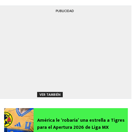
PUBLICIDAD
VER TAMBIÉN
América le ‘robaría’ una estrella a Tigres
para el Apertura 2026 de Liga MX