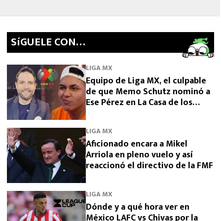
SíGUELE CON…
LIGA MX
Equipo de Liga MX, el culpable
de que Memo Schutz nominó a
Ese Pérez en La Casa de los
Famosos 2026
LIGA MX
Aficionado encara a Mikel
Arriola en pleno vuelo y así
reaccionó el directivo de la FMF
LIGA MX
Dónde y a qué hora ver en
México LAFC vs Chivas por la