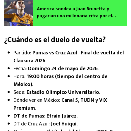
América sondea a Juan Brunetta y
pagarían una millonaria cifra por el
mediocampista argentino
¿Cuándo es el duelo de vuelta?
Partido:
Pumas vs Cruz Azul | Final de vuelta del
Clausura 2026
.
Fecha:
Domingo 24 de mayo de 2026
.
Hora:
19:00 horas (tiempo del centro de
México)
.
Sede:
Estadio Olímpico Universitario
.
Dónde ver en México:
Canal 5, TUDN y ViX
Premium.
DT de Pumas: Efraín Juárez
.
DT de Cruz Azul:
Joel Huiqui
.