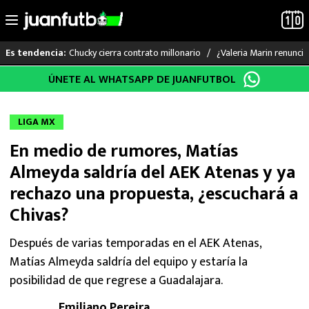
Chucky cierra contrato millonario
¿Valeria Marin renunc
Es tendencia:
Saltar
ÚNETE AL WHATSAPP DE JUANFUTBOL
LO ÚLTIMO
al
contenido
LIGA MX
LIGA MX
En medio de rumores, Matías
RAYADOS
Almeyda saldría del AEK Atenas y ya
PUMAS
rechazo una propuesta, ¿escuchará a
Chivas?
ATLANTE
Después de varias temporadas en el AEK Atenas,
SELECCIÓN MEXICANA
Matías Almeyda saldría del equipo y estaría la
posibilidad de que regrese a Guadalajara.
FUTBOL INTERNACIONAL
Emiliano Pereira