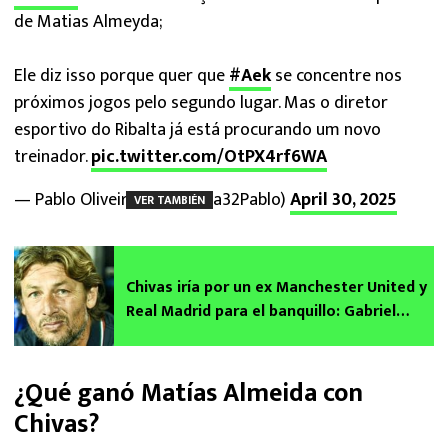
de Matias Almeyda;
Ele diz isso porque quer que
#Aek
se concentre nos
próximos jogos pelo segundo lugar. Mas o diretor
esportivo do Ribalta já está procurando um novo
treinador.
pic.twitter.com/OtPX4rf6WA
— Pablo Oliveira (@Oliveira32Pablo)
April 30, 2025
VER TAMBIÉN
Chivas iría por un ex Manchester United y
Real Madrid para el banquillo: Gabriel
Heinze, el apuntado
¿Qué ganó Matías Almeida con
Chivas?