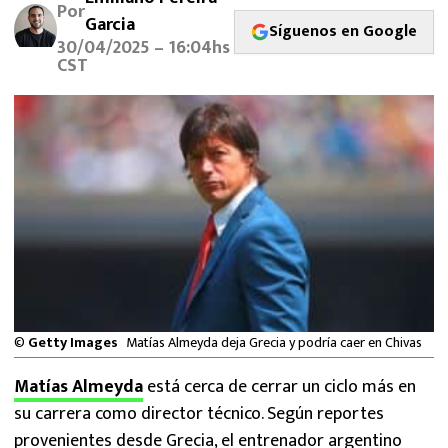
Por
MEXICANOS EN EL EXTRANJERO
Garcia
Síguenos en Google
30/04/2025 – 16:04hs
FUTBOL ESTUFA
CST
FÓRMULA 1
BOXEO
LIGA MX
NFL
©
Getty Images
Matías Almeyda deja Grecia y podría caer en Chivas
Matías Almeyda
está cerca de cerrar un ciclo más en
su carrera como director técnico. Según reportes
provenientes desde Grecia, el entrenador argentino