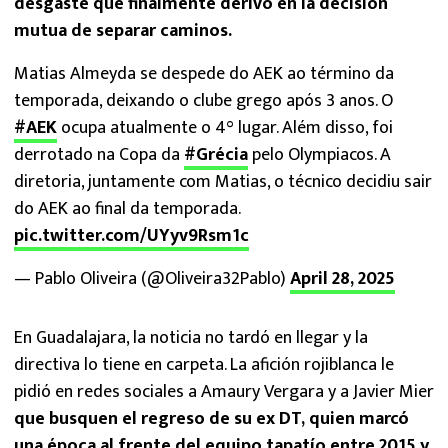
desgaste que finalmente derivó en la decisión
mutua de separar caminos.
Matias Almeyda se despede do AEK ao término da
temporada, deixando o clube grego após 3 anos. O
#AEK
ocupa atualmente o 4° lugar. Além disso, foi
derrotado na Copa da
#Grécia
pelo Olympiacos. A
diretoria, juntamente com Matias, o técnico decidiu sair
do AEK ao final da temporada.
pic.twitter.com/UYyv9Rsm1c
— Pablo Oliveira (@Oliveira32Pablo)
April 28, 2025
En Guadalajara, la noticia no tardó en llegar y la
directiva lo tiene en carpeta. La afición rojiblanca le
pidió en redes sociales a Amaury Vergara y a Javier Mier
que busquen el regreso de su ex DT, quien marcó
una época al frente del equipo tapatío entre 2015 y