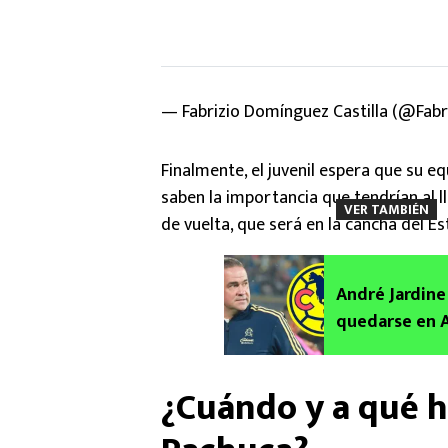
— Fabrizio Domínguez Castilla (@Fab
Finalmente, el juvenil espera que su eq
saben la importancia que tendrían al l
VER TAMBIÉN
de vuelta, que será en la cancha del Es
André Jardine
quedarse en A
¿Cuándo y a qué h