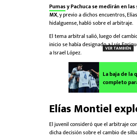
Pumas
y Pachuca se medirán en las 
MX
, y previo a dichos encuentros, Elí
hidalguense, habló sobre el arbitraje.
El tema arbitral salió, luego del cambi
inicio se había designado a Luis Enri
VER TAMBIÉN
a Israel López.
La baja de la 
completo para
Elías Montiel expl
El juvenil consideró que el arbitraje 
dicha decisión sobre el cambio de silb