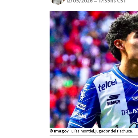
12/05/2026 – 17:35hs CST
©
Imago7
Elías Montiel, jugador del Pachuca.