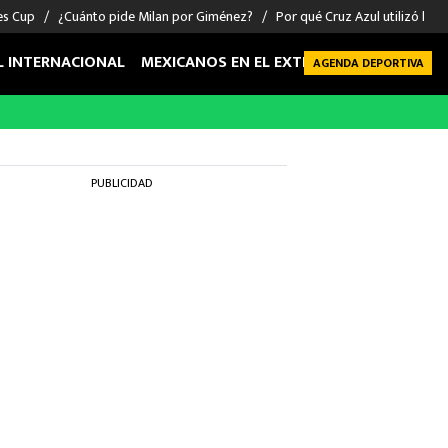
es Cup
¿Cuánto pide Milan por Giménez?
Por qué Cruz Azul utilizó la ta
L INTERNACIONAL
MEXICANOS EN EL EXTRANJERO
FUTBOL 
AGENDA DEPORTIVA
PUBLICIDAD