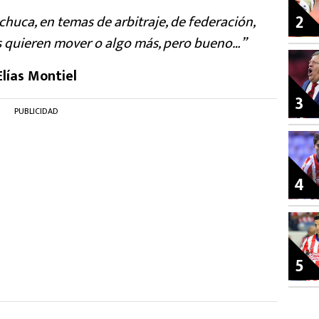
2
uca, en temas de arbitraje, de federación,
s quieren mover o algo más, pero bueno…”
Elías Montiel
3
PUBLICIDAD
4
5