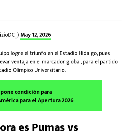
rizioDC_)
May 12, 2026
uipo logre el triunfo en el Estadio Hidalgo, pues
levar ventaja en el marcador global, para el partido
tadio Olímpico Universitario.
 pone condición para
mérica para el Apertura 2026
ora es Pumas vs