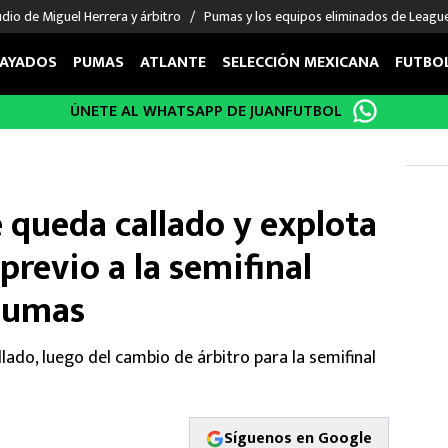
udio de Miguel Herrera y árbitro
Pumas y los equipos eliminados de Leagu
AYADOS
PUMAS
ATLANTE
SELECCIÓN MEXICANA
FUTBO
ÚNETE AL WHATSAPP DE JUANFUTBOL
OS EN EL EXTRANJERO
FIGURAS
DEPORTES
cias
Keylor Navas
MMA UFC
énez
Chicharito Hernández
Fórmula 1
e queda callado y explota
choa
Sergio Ramos
Boxeo
uerta
Giorgos Giakoumakis
Béisbol
 previo a la semifinal
varez
André Jardine
NFL
 Pumas
o Giménez
NBA
 Huescas
Más deportes
lado, luego del cambio de árbitro para la semifinal
Síguenos en Google