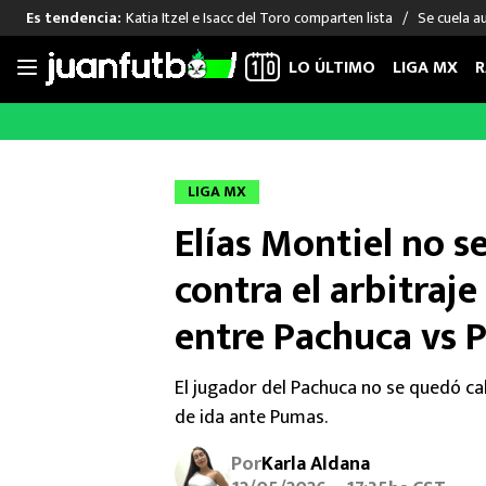
Katia Itzel e Isacc del Toro comparten lista
Se cuela a
Es tendencia:
LO ÚLTIMO
LIGA MX
R
Saltar
al
LIGA MX
FUT INTERNACIONAL
MEXICAN
contenido
Las Noticias
Las Noticias
Las Noti
LIGA MX
Club América
Selección Mexicana
Raúl Jim
Elías Montiel no s
Cruz Azul
Champions League
Memo O
Pumas
Europa League
Chino H
contra el arbitraje
Rayados
Real Madrid
Edson Ál
entre Pachuca vs
Chivas de Guadalajara
Barcelona
Santiag
Atlante
Rodrigo
El jugador del Pachuca no se quedó cal
Liga MX Femenil
de ida ante Pumas.
Por
Karla Aldana